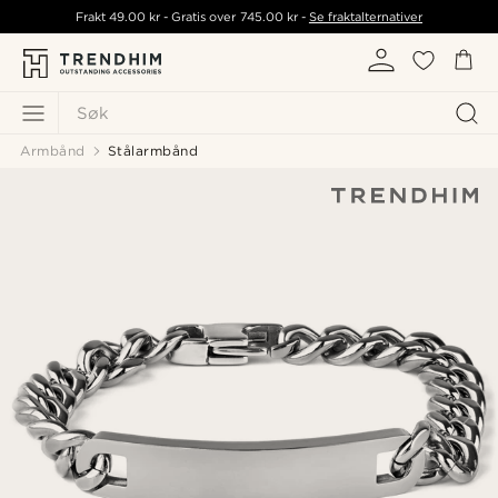
Frakt
49.00 kr
- Gratis over
745.00 kr
-
Se fraktalternativer
Søk
Armbånd
Stålarmbånd