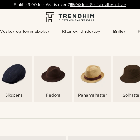
Frakt
49.00 kr
-
Gratis over
745.00 kr
Kontakt oss
-
Se fraktalternativer
Vesker og lommebøker
Klær og Undertøy
Briller
P
Sikspens
Fedora
Panamahatter
Solhatte