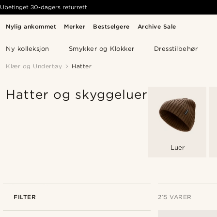
Ubetinget 30-dagers returrett
Nylig ankommet
Merker
Bestselgere
Archive Sale
Ny kolleksjon
Smykker og Klokker
Dresstilbehør
Klær og Undertøy
Hatter
Hatter og skyggeluer
Luer
FILTER
215 VARER