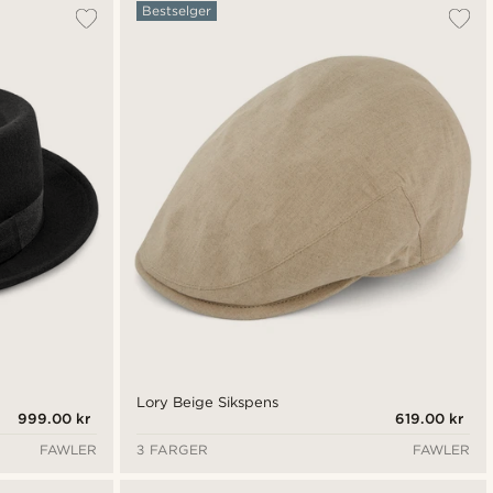
Mest populært
Bestselger
Nyest
Laveste pris
Høyeste pris
Lory Beige Sikspens
999.00 kr
619.00 kr
FAWLER
3 FARGER
FAWLER