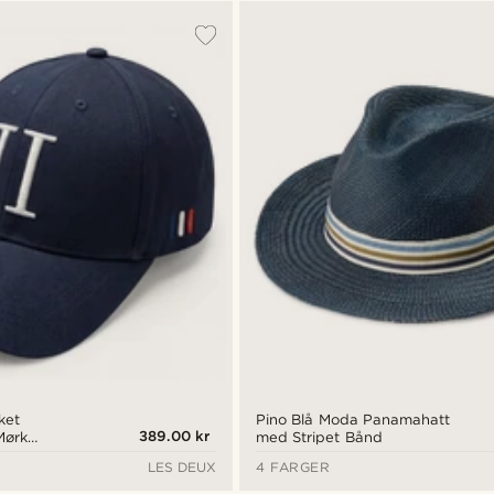
ket
Pino Blå Moda Panamahatt
389.00 kr
 Mørk
med Stripet Bånd
LES DEUX
4 FARGER