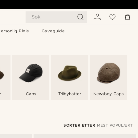
Søk
ersonlig Pleie
Gaveguide
r
Caps
Trilbyhatter
Newsboy Caps
SORTER ETTER
MEST POPULÆRT