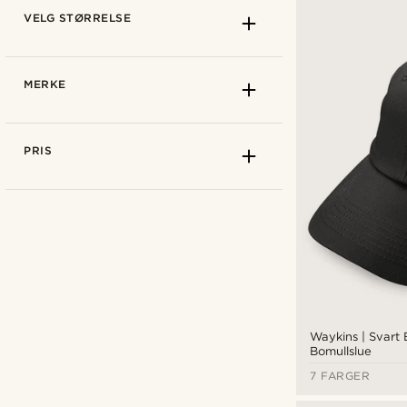
VELG STØRRELSE
MERKE
PRIS
Waykins | Svart 
Hvordan måle
Bomullslue
7 FARGER
57 cm
(57)