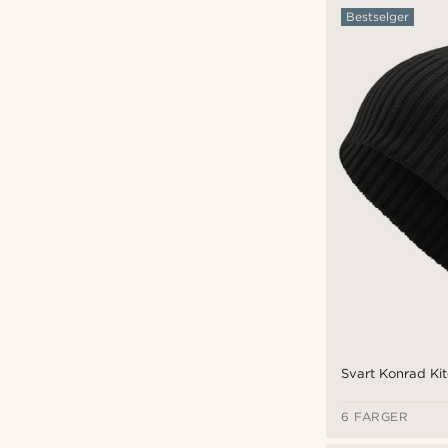
59 cm
(57)
Arkai
(15)
Bestselger
61 cm
(58)
Calvin Klein
(7)
Fawler
(124)
Les Deux
(12)
Lucleon
(1)
kr
kr
Sidegren
(6)
Tommy Hilfiger
(5)
Trendhim
(1)
Waykins
(44)
Svart Konrad Kit
6 FARGER