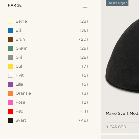
Bestselger
FARGE
Beige
(23)
Blå
(36)
Brun
(20)
Grønn
(29)
Grå
(28)
Gul
(7)
Hvit
(5)
Lilla
(5)
Oransje
(3)
Rosa
(2)
Rød
(11)
Mario Svart Mod
Svart
(49)
3 FARGER