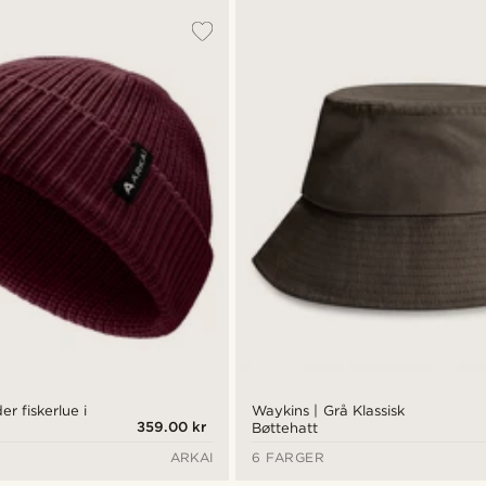
r fiskerlue i
Waykins | Grå Klassisk
359.00 kr
Bøttehatt
ARKAI
6 FARGER