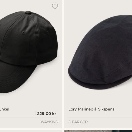
Enkel
Lory Marineblå Sikspens
229.00 kr
WAYKINS
3 FARGER