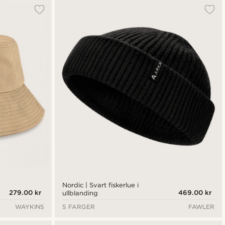
Nordic | Svart fiskerlue i
279.00 kr
469.00 kr
ullblanding
WAYKINS
5 FARGER
FAWLER