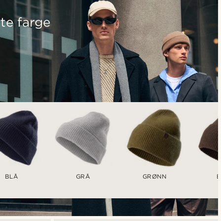
te farge
BLÅ
GRÅ
GRØNN