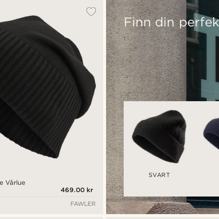
Finn din perfek
SVART
e Vårlue
469.00 kr
FAWLER