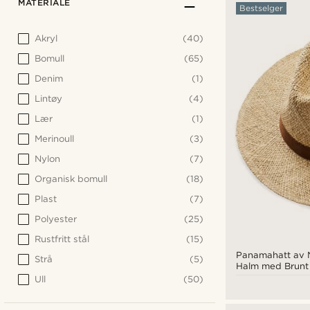
MATERIALE
Bestselger
Akryl
(40)
Bomull
(65)
Denim
(1)
Lintøy
(4)
Lær
(1)
Merinoull
(3)
Nylon
(7)
Organisk bomull
(18)
Plast
(7)
Polyester
(25)
Rustfritt stål
(15)
Panamahatt av N
Strå
(5)
Halm med Brunt
Ull
(50)