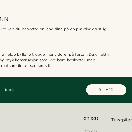
ENN
erre kan du beskytte brillene dine på en praktisk og stilig
r å holde brillene trygge mens du er på farten. Du vil aldri
erk og myk konstruksjon som ikke bare beskytter, men
 matche din personlige stil.
tilbud.
BLI MED
OM OSS
Trustpilot
Om oss