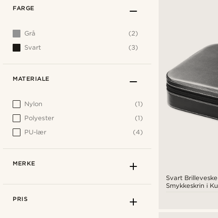
FARGE
Grå
(2)
Svart
(3)
MATERIALE
Nylon
(1)
Polyester
(1)
PU-lær
(4)
MERKE
Svart Brillevesk
Smykkeskrin i Ku
PRIS