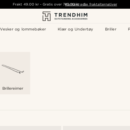
Frakt
49.00 kr
-
Gratis over
745.00 kr
Kontakt oss
-
Se fraktalternativer
Vesker og lommebøker
Klær og Undertøy
Briller
P
Brillereimer