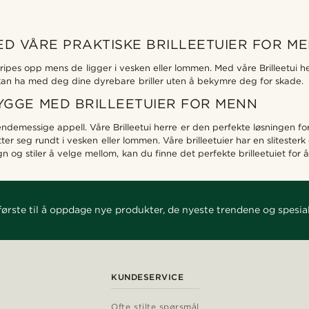
MED VÅRE PRAKTISKE BRILLEETUIER FOR M
ine ripes opp mens de ligger i vesken eller lommen. Med våre Brilleetui h
 kan ha med deg dine dyrebare briller uten å bekymre deg for skade.
YGGE MED BRILLEETUIER FOR MENN
seendemessige appell. Våre Brilleetui herre er den perfekte løsningen fo
otter seg rundt i vesken eller lommen. Våre brilleetuier har en slitest
n og stiler å velge mellom, kan du finne det perfekte brilleetuiet for å
ørste til å oppdage nye produkter, de nyeste trendene og spesial
KUNDESERVICE
Ofte stilte spørsmål