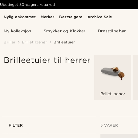
Ubetinget 30-dagers returrett
Nylig ankommet
Merker
Bestselgere
Archive Sale
Ny kolleksjon
Smykker og Klokker
Dresstilbehør
Briller
Brilletilbehør
Brilleetuier
Brilleetuier til herrer
Brilletilbehør
FILTER
5 VARER