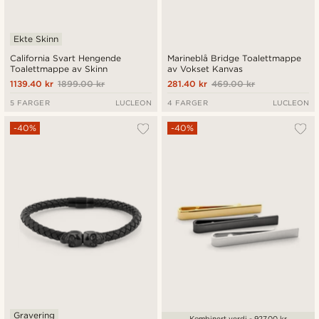
Ekte Skinn
California Svart Hengende
Marineblå Bridge Toalettmappe
Toalettmappe av Skinn
av Vokset Kanvas
1139.40 kr
1899.00 kr
281.40 kr
469.00 kr
5 FARGER
LUCLEON
4 FARGER
LUCLEON
-40%
-40%
Gravering
Kombinert verdi - 927.00 kr