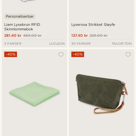
Personaliserbar
Liam Lysebrun RFID
Lyserosa Strikket Sløyfe
Skinnlommebok
281.40 kr
469.00 kr
137.40 kr
229.00 kr
3 FARGER
LUCLEON
30 FARGER
TAILOR TOKI
-40%
-40%