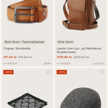
Ekte Skinn
Personaliserbar
Ekte Skinn
Cognac Skinnbelte
Laurie Liten Lys- og Mørkebrun
Skulderveske
371.40 kr
619.00 kr
1379.40 kr
2299.00 kr
3 FARGER
BSWK
4 FARGER
LUCLEON
-40%
-40%