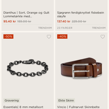
Dianthus | Sort, Orange og Gult
Sjøgrønn ferdigknyttet fiskebein
Lommetørkle med
sløyfe
Blomstermotiv
95.40 kr
159.00 kr
137.40 kr
229.00 kr
TRENDHIM
23 FARGER
TRENDHIM
-50%
-40%
Gravering
Ekte Skinn
Essentials| 8 mm metallsort
Vincio | Fullnarvet Skinnbelte