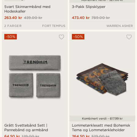
Svart Skinnarmbånd med
3-Pakk Slipsklyper
Hodeskaller
263.40 kr
439.00 kr
473.40 kr
789.00 kr
2 FARGER
FORT TEMPUS
WARREN ASHER
-50%
-50%
Kombinert verdi - 617.99 kr
Grått Svettebånd Sett |
Lommetørklesett med Bohemsk
Pannebånd og armbånd
Tema og Lommetørkleholder
64.50 kr
129.00 kr
264.50 kr
529.00 kr