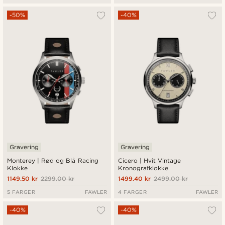
-50%
-40%
Gravering
Gravering
Monterey | Rød og Blå Racing
Cicero | Hvit Vintage
Klokke
Kronografklokke
1149.50 kr
2299.00 kr
1499.40 kr
2499.00 kr
5 FARGER
FAWLER
4 FARGER
FAWLER
-40%
-40%