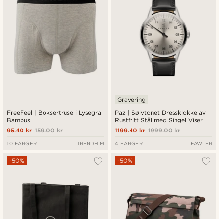
Gravering
FreeFeel | Boksertruse i Lysegrå
Paz | Sølvtonet Dressklokke av
Bambus
Rustfritt Stål med Singel Viser
95.40 kr
159.00 kr
1199.40 kr
1999.00 kr
10 FARGER
TRENDHIM
4 FARGER
FAWLER
-50%
-50%