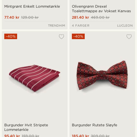
Mintgrønt Enkelt Lommetørkle
Olivengrønn Drexel
Toalettmappe av Vokset Kanvas
77.40 kr
129.00 kr
281.40 kr
469.00 kr
TRENDHIM
4 FARGER
LUCLEON
-40%
-40%
Burgunder Hvit Stripete
Burgunder Rutete Sløyfe
Lommetørkle
95.40 kr
159.00 kr
185.40 kr
309.00 kr