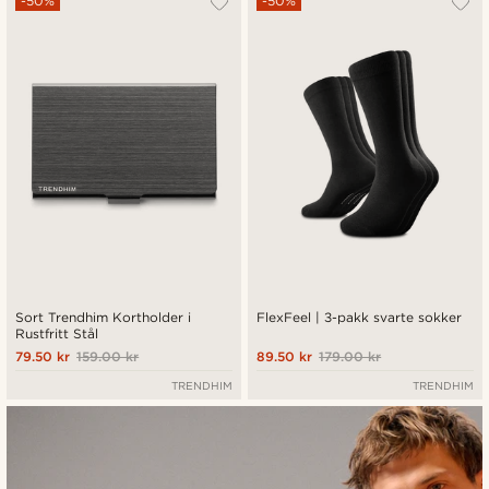
-50%
-50%
Sort Trendhim Kortholder i
FlexFeel | 3-pakk svarte sokker
Rustfritt Stål
79.50 kr
159.00 kr
89.50 kr
179.00 kr
TRENDHIM
TRENDHIM