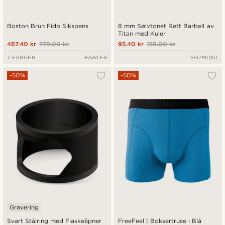
Boston Brun Fido Sikspens
8 mm Sølvtonet Rett Barbell av
Titan med Kuler
467.40 kr
779.00 kr
95.40 kr
159.00 kr
7 FARGER
FAWLER
SEIZMONT
-50%
-50%
Gravering
Svart Stålring med Flaskeåpner
FreeFeel | Boksertruse i Blå