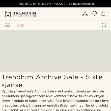
Frakt
49.00 kr
- Gratis over
745.00 kr
-
Se fraktalternativer
Søk
Trendhim Archive Sale - Siste
sjanse
Oppdag Trendhim’s Archive Sale – et kuratert utvalg av de siste
produktene på lageret som ikke kommer tilbake til vår kolleksjon.
Hvert produkt er laget etter våre fulle kvalitetsstandarder og tilbys
til redusert pris på grunn av endelig tilgjengelighet. Når et produkt
blir utsolgt, er det borte for godt, så sikre deg favorittene dine