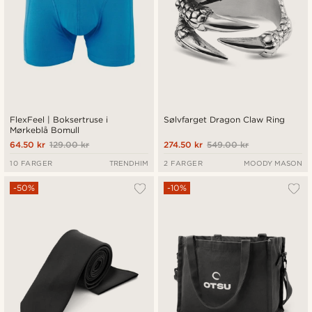
FlexFeel | Boksertruse i
Sølvfarget Dragon Claw Ring
Mørkeblå Bomull
64.50 kr
129.00 kr
274.50 kr
549.00 kr
10 FARGER
TRENDHIM
2 FARGER
MOODY MASON
-50%
-10%