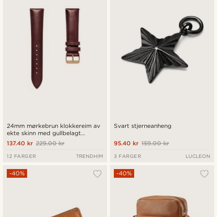
24mm mørkebrun klokkereim av
Svart stjerneanheng
ekte skinn med gullbelagt
spenne og hurtigutløsende
137.40 kr
229.00 kr
95.40 kr
159.00 kr
tapper
12 FARGER
TRENDHIM
3 FARGER
LUCLEON
-40%
-40%