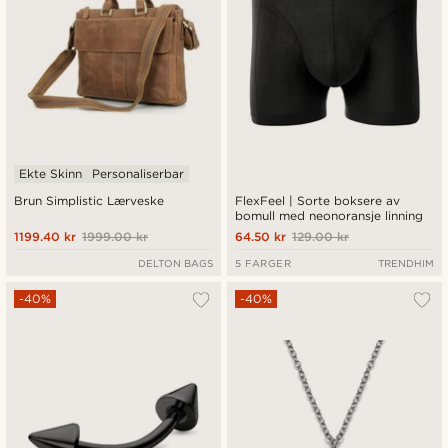
Ekte Skinn
Personaliserbar
Brun Simplistic Lærveske
FlexFeel | Sorte boksere av
bomull med neonoransje linning
1199.40 kr
1999.00 kr
64.50 kr
129.00 kr
DELTON BAGS
5 FARGER
TRENDHIM
-40%
-40%