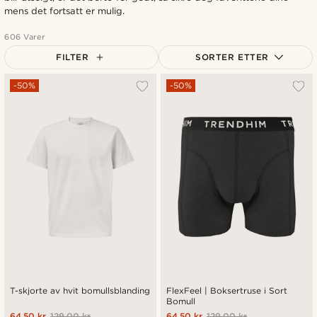
mens det fortsatt er mulig.
606 Varer
FILTER
SORTER ETTER
Mest populært
-50%
-50%
Nyest
Laveste pris
Høyeste pris
T-skjorte av hvit bomullsblanding
FlexFeel | Boksertruse i Sort
Bomull
64.50 kr
129.00 kr
64.50 kr
129.00 kr