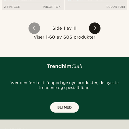
2 FARGER
TAILOR TOKI
TAILOR TOKI
Side
1
av
11
Viser
1-60
av
606
produkter
Vær den første til å oppdage nye produkter, de nyeste
trendene og spesialtilbud.
BLI MED