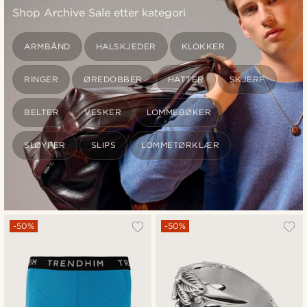
Shop Archive Sale etter kategori
ARMBÅND
HALSKJEDER
KLOKKER
RINGER
ØREDOBBER
HATTER
SKJERF
BELTER
VESKER
LOMMEBØKER
SLØYFER
SLIPS
LOMMETØRKLÆR
-50%
-50%