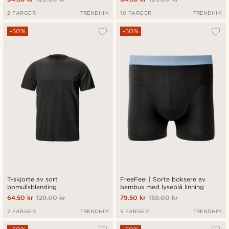
2 FARGER
TRENDHIM
10 FARGER
TRENDHIM
-50%
-50%
T-skjorte av sort
FreeFeel | Sorte boksere av
bomullsblanding
bambus med lyseblå linning
64.50 kr
129.00 kr
79.50 kr
159.00 kr
2 FARGER
TRENDHIM
5 FARGER
TRENDHIM