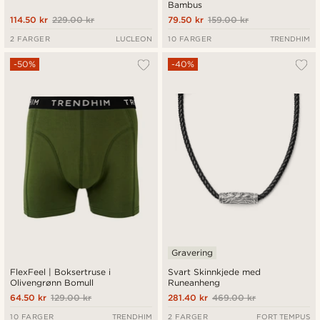
Bambus
114.50 kr
229.00 kr
79.50 kr
159.00 kr
2 FARGER
LUCLEON
10 FARGER
TRENDHIM
-50%
-40%
Gravering
FlexFeel | Boksertruse i
Svart Skinnkjede med
Olivengrønn Bomull
Runeanheng
64.50 kr
129.00 kr
281.40 kr
469.00 kr
10 FARGER
TRENDHIM
2 FARGER
FORT TEMPUS