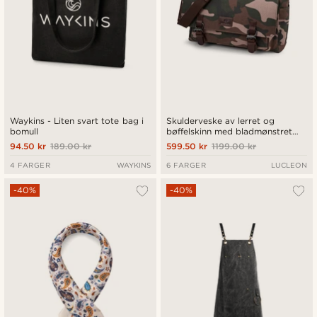
Waykins - Liten svart tote bag i
Skulderveske av lerret og
bomull
bøffelskinn med bladmønstret
kamuflasje
94.50 kr
189.00 kr
599.50 kr
1199.00 kr
4 FARGER
WAYKINS
6 FARGER
LUCLEON
-40%
-40%