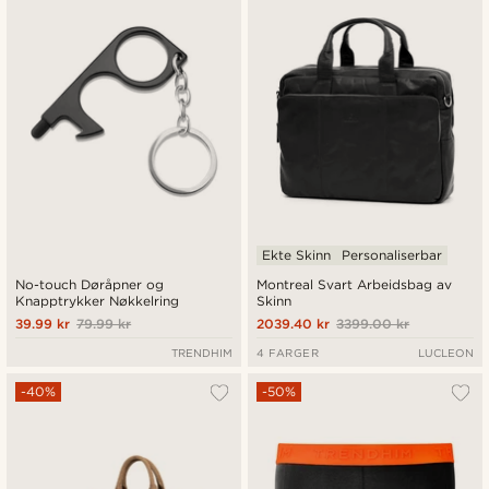
Ekte Skinn
Personaliserbar
No-touch Døråpner og
Montreal Svart Arbeidsbag av
Knapptrykker Nøkkelring
Skinn
39.99 kr
79.99 kr
2039.40 kr
3399.00 kr
TRENDHIM
4 FARGER
LUCLEON
-40%
-50%