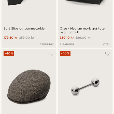
Sort Slips og Lommetørkle
Otsu - Medium mørk grå tote
bag i bomull
179.50 kr
359.00 kr
350.10 kr
389.00 kr
TRENDHIM
2 FARGER
OTSU
-40%
-40%