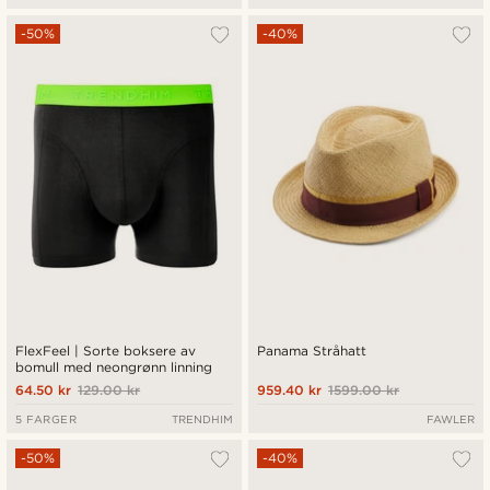
-50%
-40%
FlexFeel | Sorte boksere av
Panama Stråhatt
bomull med neongrønn linning
64.50 kr
129.00 kr
959.40 kr
1599.00 kr
5 FARGER
TRENDHIM
FAWLER
-50%
-40%