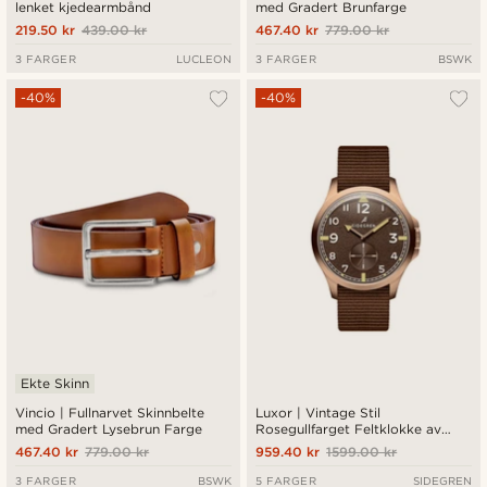
lenket kjedearmbånd
med Gradert Brunfarge
219.50 kr
439.00 kr
467.40 kr
779.00 kr
3 FARGER
LUCLEON
3 FARGER
BSWK
-40%
-40%
Ekte Skinn
Vincio | Fullnarvet Skinnbelte
Luxor | Vintage Stil
med Gradert Lysebrun Farge
Rosegullfarget Feltklokke av
Rustfritt Stål
467.40 kr
779.00 kr
959.40 kr
1599.00 kr
3 FARGER
BSWK
5 FARGER
SIDEGREN