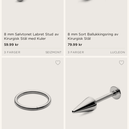
8 mm Sølvtonet Labret Stud av
8 mm Sort Ballukkingsring av
Kirurgisk Stål med Kuler
Kirurgisk Stål
59.99 kr
79.99 kr
3 FARGER
SEIZMONT
3 FARGER
LUCLEON