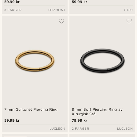
59.99 kr
59.99 kr
3 FARGER
SEIZMONT
OTSU
7 mm Gulltonet Piercing Ring
9 mm Sort Piercing Ring av
Kirurgisk Stål
59.99 kr
79.99 kr
LUCLEON
2 FARGER
LUCLEON