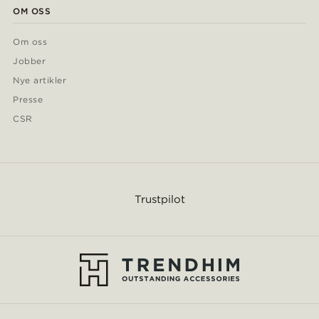
OM OSS
Om oss
Jobber
Nye artikler
Presse
CSR
Trustpilot