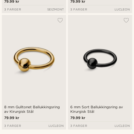
79.99 kr
79.99 kr
3 FARGER
SEIZMONT
3 FARGER
LUCLEON
8 mm Gulltonet Ballukkingsring
6 mm Sort Ballukkingsring av
av Kirurgisk Stål
Kirurgisk Stål
79.99 kr
79.99 kr
3 FARGER
LUCLEON
3 FARGER
LUCLEON