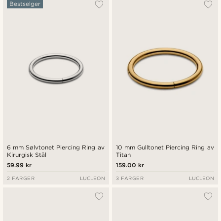
Bestselger
6 mm Sølvtonet Piercing Ring av
10 mm Gulltonet Piercing Ring av
Kirurgisk Stål
Titan
59.99 kr
159.00 kr
2 FARGER
LUCLEON
3 FARGER
LUCLEON