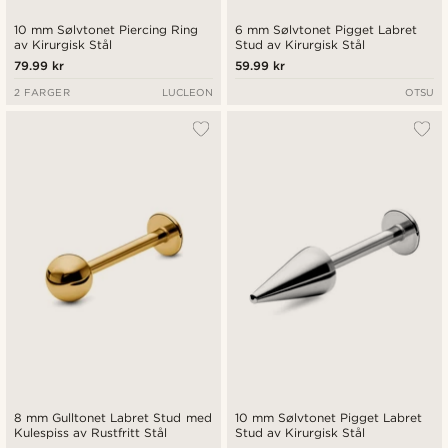
10 mm Sølvtonet Piercing Ring
6 mm Sølvtonet Pigget Labret
av Kirurgisk Stål
Stud av Kirurgisk Stål
79.99 kr
59.99 kr
2 FARGER
LUCLEON
OTSU
8 mm Gulltonet Labret Stud med
10 mm Sølvtonet Pigget Labret
Kulespiss av Rustfritt Stål
Stud av Kirurgisk Stål