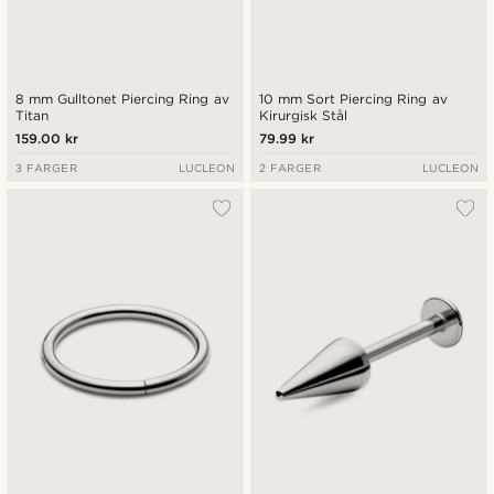
8 mm Gulltonet Piercing Ring av
10 mm Sort Piercing Ring av
Titan
Kirurgisk Stål
159.00 kr
79.99 kr
3 FARGER
LUCLEON
2 FARGER
LUCLEON