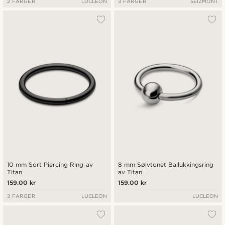
2 FARGER
LUCLEON
3 FARGER
SEIZMONT
10 mm Sort Piercing Ring av
8 mm Sølvtonet Ballukkingsring
Titan
av Titan
159.00 kr
159.00 kr
3 FARGER
LUCLEON
LUCLEON