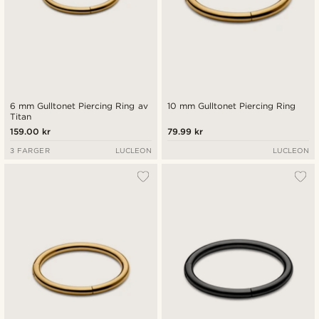
6 mm Gulltonet Piercing Ring av
10 mm Gulltonet Piercing Ring
Titan
159.00 kr
79.99 kr
3 FARGER
LUCLEON
LUCLEON