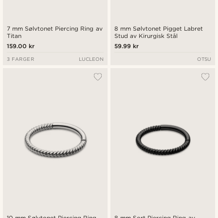
7 mm Sølvtonet Piercing Ring av
8 mm Sølvtonet Pigget Labret
Titan
Stud av Kirurgisk Stål
159.00 kr
59.99 kr
3 FARGER
LUCLEON
OTSU
10 mm Sølvtonet Piercing Ring
8 mm Sort Piercing Ring av