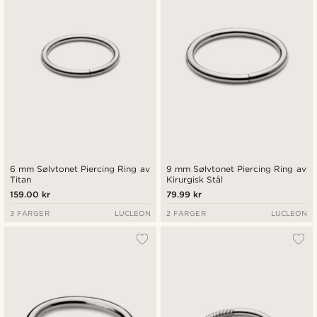
6 mm Sølvtonet Piercing Ring av
9 mm Sølvtonet Piercing Ring av
Titan
Kirurgisk Stål
159.00 kr
79.99 kr
3 FARGER
LUCLEON
2 FARGER
LUCLEON