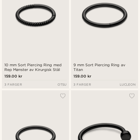
10 mm Sort Piercing Ring med
9 mm Sort Piercing Ring av
Rep Mønster av Kirurgisk Stål
Titan
159.00 kr
159.00 kr
3 FARGER
OTSU
3 FARGER
LUCLEON