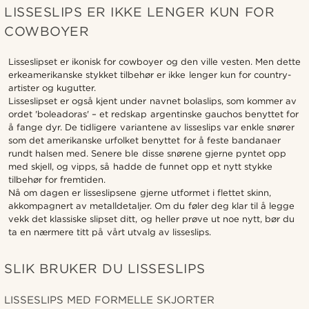
LISSESLIPS ER IKKE LENGER KUN FOR
COWBOYER
Lisseslipset er ikonisk for cowboyer og den ville vesten. Men dette
erkeamerikanske stykket tilbehør er ikke lenger kun for country-
artister og kugutter.
Lisseslipset er også kjent under navnet bolaslips, som kommer av
ordet 'boleadoras' – et redskap argentinske gauchos benyttet for
å fange dyr. De tidligere variantene av lisseslips var enkle snører
som det amerikanske urfolket benyttet for å feste bandanaer
rundt halsen med. Senere ble disse snørene gjerne pyntet opp
med skjell, og vipps, så hadde de funnet opp et nytt stykke
tilbehør for fremtiden.
Nå om dagen er lisseslipsene gjerne utformet i flettet skinn,
akkompagnert av metalldetaljer. Om du føler deg klar til å legge
vekk det klassiske slipset ditt, og heller prøve ut noe nytt, bør du
ta en nærmere titt på vårt utvalg av lisseslips.
SLIK BRUKER DU LISSESLIPS
LISSESLIPS MED FORMELLE SKJORTER