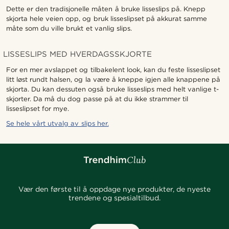
Dette er den tradisjonelle måten å bruke lisseslips på. Knepp
skjorta hele veien opp, og bruk lisseslipset på akkurat samme
måte som du ville brukt et vanlig slips.
LISSESLIPS MED HVERDAGSSKJORTE
For en mer avslappet og tilbakelent look, kan du feste lisseslipset
litt løst rundt halsen, og la være å kneppe igjen alle knappene på
skjorta. Du kan dessuten også bruke lisseslips med helt vanlige t-
skjorter. Da må du dog passe på at du ikke strammer til
lisseslipset for mye.
Se hele vårt utvalg av slips her.
Vær den første til å oppdage nye produkter, de nyeste
trendene og spesialtilbud.