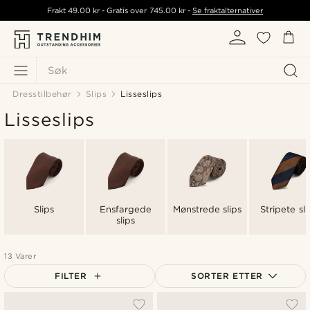
Frakt
49.00 kr
- Gratis over
745.00 kr
-
Se fraktalternativer
Søk
Dresstilbehør
Slips
Lisseslips
Lisseslips
Slips
Ensfargede
Mønstrede slips
Stripete sli
slips
13 Varer
FILTER
SORTER ETTER
Mest populært