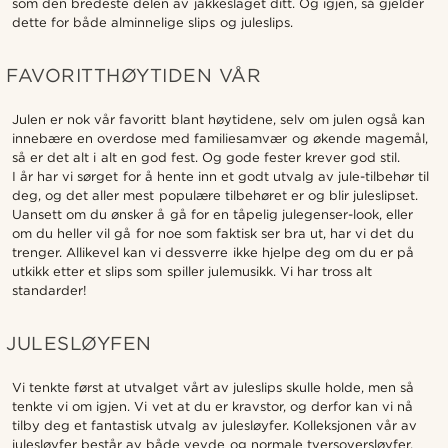
som den bredeste delen av jakkeslaget ditt. Og igjen, så gjelder
dette for både alminnelige slips og juleslips.
FAVORITTHØYTIDEN VÅR
Julen er nok vår favoritt blant høytidene, selv om julen også kan
innebære en overdose med familiesamvær og økende magemål,
så er det alt i alt en god fest. Og gode fester krever god stil.
I år har vi sørget for å hente inn et godt utvalg av jule-tilbehør til
deg, og det aller mest populære tilbehøret er og blir juleslipset.
Uansett om du ønsker å gå for en tåpelig julegenser-look, eller
om du heller vil gå for noe som faktisk ser bra ut, har vi det du
trenger. Allikevel kan vi dessverre ikke hjelpe deg om du er på
utkikk etter et slips som spiller julemusikk. Vi har tross alt
standarder!
JULESLØYFEN
Vi tenkte først at utvalget vårt av juleslips skulle holde, men så
tenkte vi om igjen. Vi vet at du er kravstor, og derfor kan vi nå
tilby deg et fantastisk utvalg av julesløyfer. Kolleksjonen vår av
julesløyfer består av både vevde og normale tversoversløyfer.