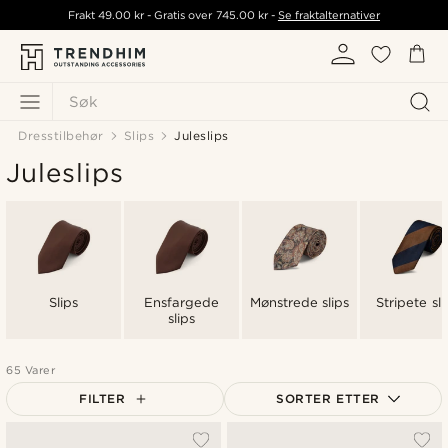
Frakt
49.00 kr
- Gratis over
745.00 kr
-
Se fraktalternativer
Søk
Dresstilbehør
Slips
Juleslips
Juleslips
Slips
Ensfargede
Mønstrede slips
Stripete sli
slips
65 Varer
FILTER
SORTER ETTER
Mest populært