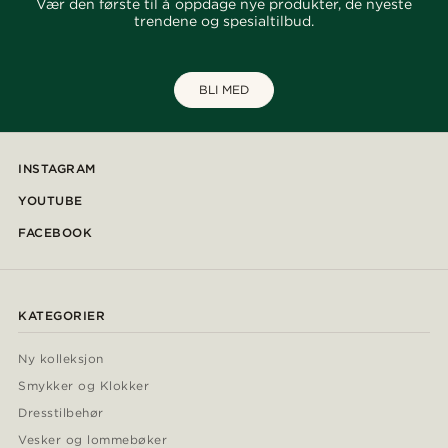
Vær den første til å oppdage nye produkter, de nyeste
trendene og spesialtilbud.
BLI MED
INSTAGRAM
YOUTUBE
FACEBOOK
KATEGORIER
Ny kolleksjon
Smykker og Klokker
Dresstilbehør
Vesker og lommebøker