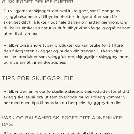
GI SKJEGGET DEILIGE DUFTER.
Du vil gjerne at skjegget ditt skal lukte godt, sant? Mange av
skjeggbalsamene vi tilbyr inneholder deilige dufter som får
skjegget ditt til å lukte godt hele dagen og natten gjennom. Om
du heller ønsker en naturlig duft, tilbyr vi selvfølgelig også balsam
uten tilsatt aroma.
Vi tilbyr også andre typer produkter du kan bruke for å tilføre
den fuktigheten skjegget og huden din trenger. Du kan velge
mellom produkter som skjeggfuktere, skjeggoljer, skjeggmyknere,
og mye annet innen skjeggpleie.
TIPS FOR SKJEGGPLEIE
Vi tilbyr deg en rekke forskjellige skjeggpleieprodukter, for at ditt
skjegg skal se så bra ut som overhode mulig. I tillegg kommer vi
her med noen tips til hvordan du bør pleie skjeggpryden din:
VASK OG BALSAMER SKJEGGET DITT ANNENHVER
DAG.
På denne måten kan du rense ut eventuell skitt og møkk,