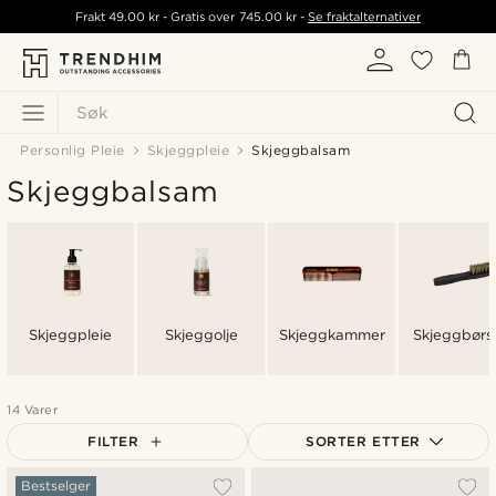
Frakt
49.00 kr
- Gratis over
745.00 kr
-
Se fraktalternativer
Søk
Personlig Pleie
Skjeggpleie
Skjeggbalsam
Skjeggbalsam
Skjeggpleie
Skjeggolje
Skjeggkammer
Skjeggbørs
14 Varer
FILTER
SORTER ETTER
Mest populært
Bestselger