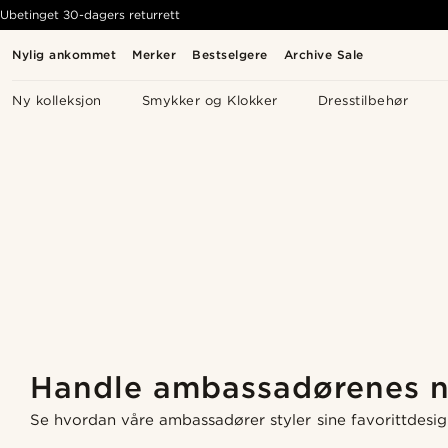
Ubetinget 30-dagers returrett
Nylig ankommet
Merker
Bestselgere
Archive Sale
Ny kolleksjon
Smykker og Klokker
Dresstilbehør
Handle ambassadørenes n
Kjøp looken
Kjøp looken
Kjøp looken
Se hvordan våre ambassadører styler sine favorittdesig
Kjøp looken
Kjøp looken
Kjøp looken
Kjøp looken
Kjøp looken