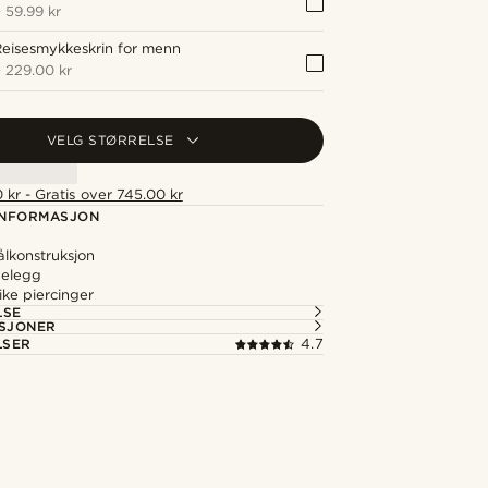
+
59.99 kr
eisesmykkeskrin for menn
+
229.00 kr
VELG STØRRELSE
 kr - Gratis over 745.00 kr
NFORMASJON
tålkonstruksjon
belegg
like piercinger
LSE
ASJONER
LSER
4.7