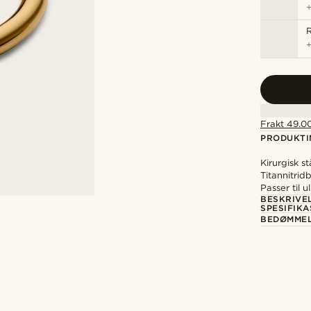
R
Frakt 49.00
PRODUKTI
Kirurgisk s
Titannitrid
Passer til u
BESKRIVE
SPESIFIK
BEDØMME