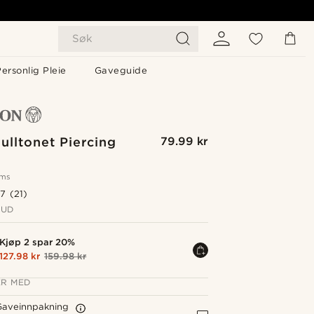
Søk
ersonlig Pleie
Gaveguide
lltonet Piercing
79.99 kr
oms
.7
(21)
BUD
Kjøp 2 spar 20%
127.98 kr
159.98 kr
R MED
Gaveinnpakning