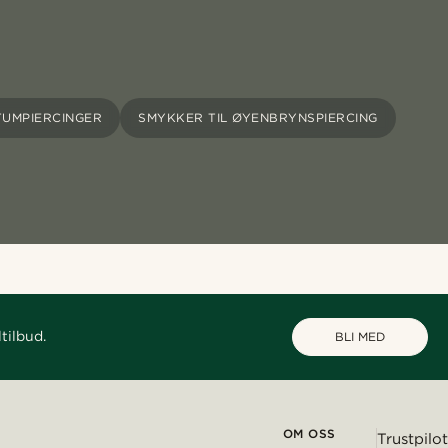
TUMPIERCINGER
SMYKKER TIL ØYENBRYNSPIERCING
tilbud.
BLI MED
OM OSS
Trustpilot