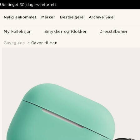
Ubetinget 30-dagers returrett
Nylig ankommet
Merker
Bestselgere
Archive Sale
Ny kolleksjon
Smykker og Klokker
Dresstilbehør
Gaveguide
Gaver til Han