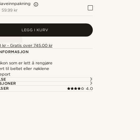
Gaveinnpakning
+
59.99 kr
LEGG I KURV
 kr - Gratis over 745.00 kr
NFORMASJON
likon som er lett å rengjøre
rt til beltet eller nøklene
deport
LSE
ASJONER
LSER
4.0