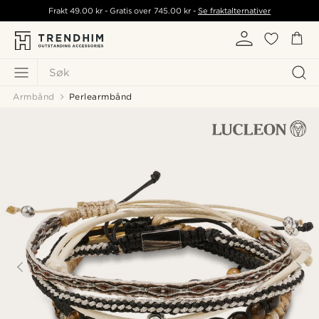
Frakt
49.00 kr
- Gratis over
745.00 kr
-
Se fraktalternativer
Søk
Armbånd
Perlearmbånd