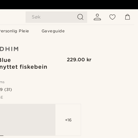
Søk
ersonlig Pleie
Gaveguide
Blue
229.00 kr
nyttet fiskebein
oms
.9
(31)
GE
+16