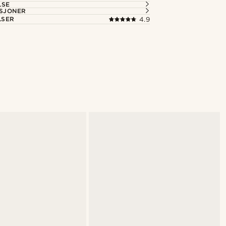
LSE
ASJONER
LSER
4.9