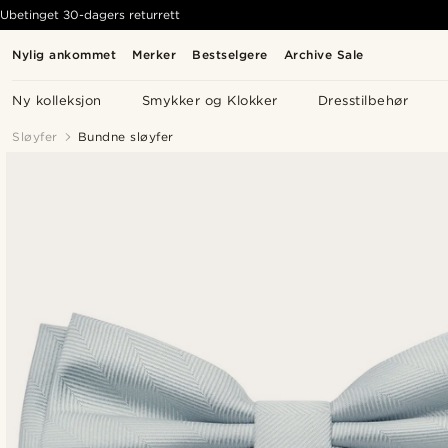
Ubetinget 30-dagers returrett
Nylig ankommet
Merker
Bestselgere
Archive Sale
Ny kolleksjon
Smykker og Klokker
Dresstilbehør
Sløyfer
Bundne sløyfer