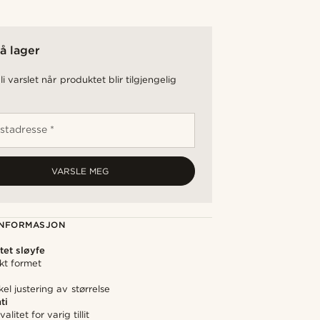
å lager
li varslet når produktet blir tilgjengelig
stadresse *
VARSLE MEG
NFORMASJON
tet sløyfe
ekt formet
el justering av størrelse
ti
alitet for varig tillit