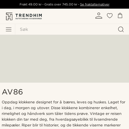
Frakt
49.00 kr
- Gratis over
745.00 kr
-
Se fraktalternativer
Søk
AV86
Oppdag klokkene designet for å bæres, leves og huskes. Laget for
i dag, i morgen og utover. Disse klokkene kombinerer enkelhet,
rimelighet og håndverk som tåler tidens prøve. Vintage er reisen
klokken din tar med deg, fra hverdagsøyeblikk til livsendrende
milepæler. Riper blir til historier, og de tikkende viserne markerer