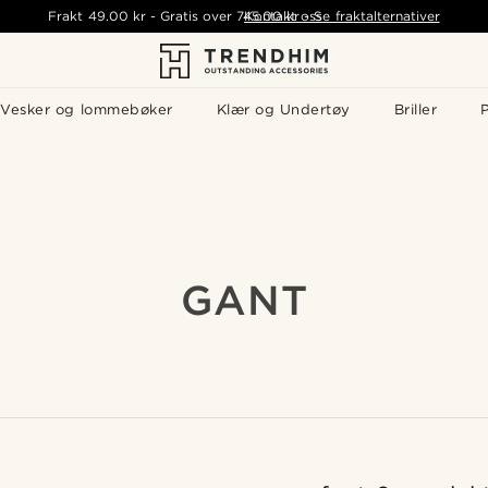
Frakt
49.00 kr
-
Gratis over
745.00 kr
Kontakt oss
-
Se fraktalternativer
Vesker og lommebøker
Klær og Undertøy
Briller
P
GANT