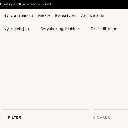
Ubetinget 30-dagers returrett
Nylig ankommet
Merker
Bestselgere
Archive Sale
Ny kolleksjon
Smykker og Klokker
Dresstilbehør
FILTER
0 VARER