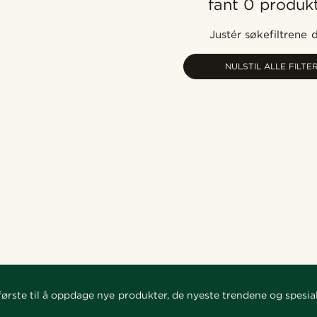
fant 0 produk
Justér søkefiltrene 
NULSTIL ALLE FILTE
ørste til å oppdage nye produkter, de nyeste trendene og spesial