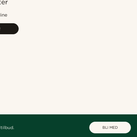
ter
Mest populært
Nyest
dine
Laveste pris
R
Høyeste pris
tilbud.
BLI MED