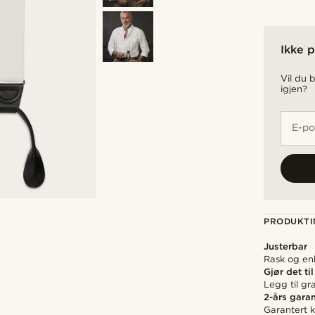
Ikke p
Vil du b
igjen?
E-po
PRODUKTI
Justerbar
Rask og enk
Gjør det til
Legg til gr
2-års garan
Garantert kv