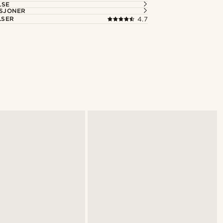
LSE
ASJONER
LSER
4.7