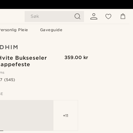
Søk
ersonlig Pleie
Gaveguide
Hvite Bukseseler
359.00 kr
appefeste
oms
.7
(545)
GE
+11