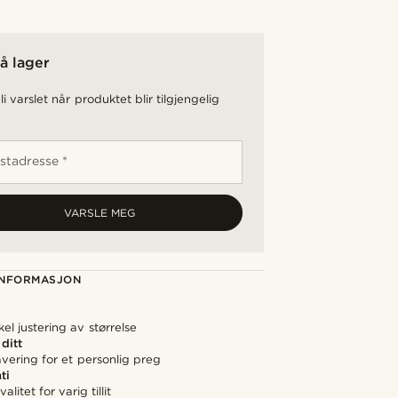
å lager
li varslet når produktet blir tilgjengelig
stadresse *
VARSLE MEG
NFORMASJON
el justering av størrelse
 ditt
avering for et personlig preg
ti
alitet for varig tillit