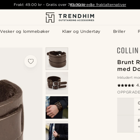
Frakt
49.00 kr
-
Gratis over
745.00 kr
Kontakt oss
-
Se fraktalternativer
Vesker og lommebøker
Klær og Undertøy
Briller
P
Brunt 
med Do
Inkludert m
4
OPPGRADE
R