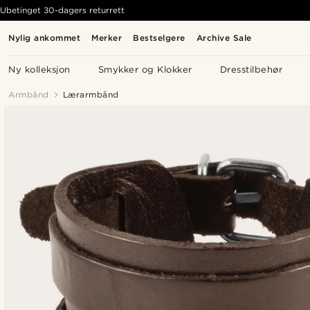
Ubetinget 30-dagers returrett
Nylig ankommet
Merker
Bestselgere
Archive Sale
Ny kolleksjon
Smykker og Klokker
Dresstilbehør
Armbånd
Lærarmbånd