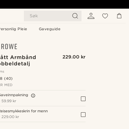
Søk
ersonlig Pleie
Gaveguide
Rått Armbånd
229.00 kr
bbeldetalj
oms
.8
(40)
R MED
Gaveinnpakning
+
59.99 kr
eisesmykkeskrin for menn
+
229.00 kr