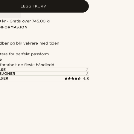
LEGG I KURV
 kr - Gratis over 745.00 kr
NFORMASJON
dbar og blir vakrere med tiden
stere for perfekt passform
e
fortabelt de fleste håndledd
LSE
ASJONER
LSER
4.8