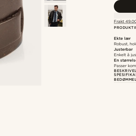
Frakt 49.00
PRODUKTI
Ekte lær
Robust, hol
Justerbar
Enkelt å ju
En størrels
Passer kom
BESKRIVE
SPESIFIK
BEDØMME