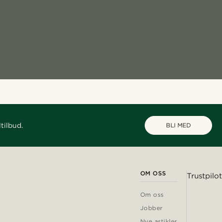
tilbud.
BLI MED
OM OSS
Trustpilot
Om oss
Jobber
Nye artikler