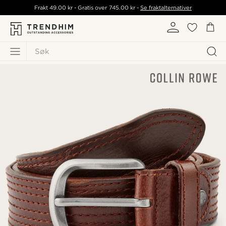
Frakt
49.00 kr
- Gratis over
745.00 kr
-
Se fraktalternativer
Søk