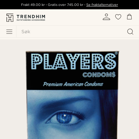
Frakt
49.00 kr
- Gratis over
745.00 kr
-
Se fraktalternativer
Søk