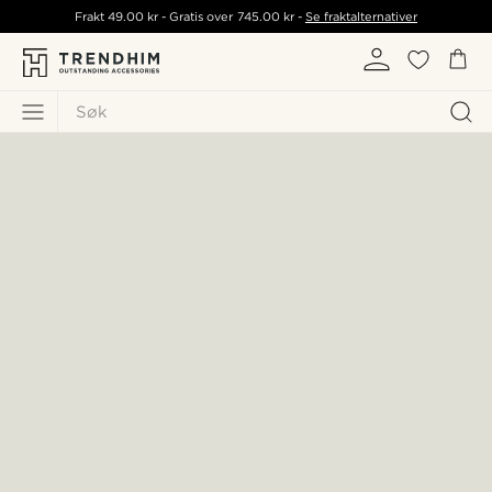
Frakt
49.00 kr
- Gratis over
745.00 kr
-
Se fraktalternativer
Søk