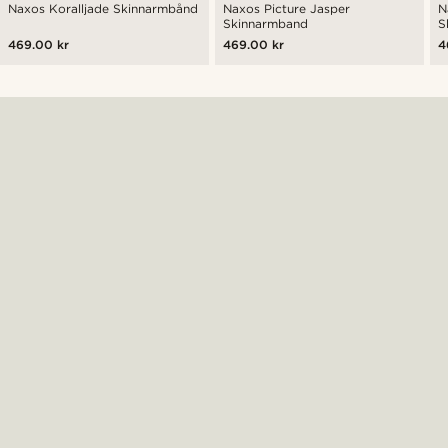
Naxos Koralljade Skinnarmbånd
Naxos Picture Jasper
N
Skinnarmband
S
469.00 kr
469.00 kr
4