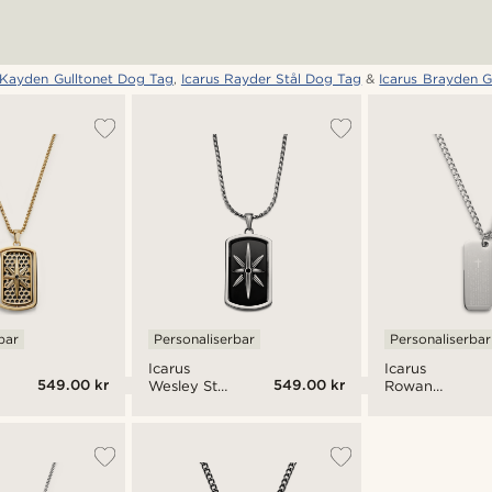
 Kayden Gulltonet Dog Tag
,
Icarus Rayder Stål Dog Tag
&
Icarus Brayden G
bar
Personaliserbar
Personaliserbar
Icarus
Icarus
549.00 kr
549.00 kr
Wesley Stål
Rowan
Dog Tag
Stålkors &
Dog Tag
Halskjede
med
Herrens
Bønn fra