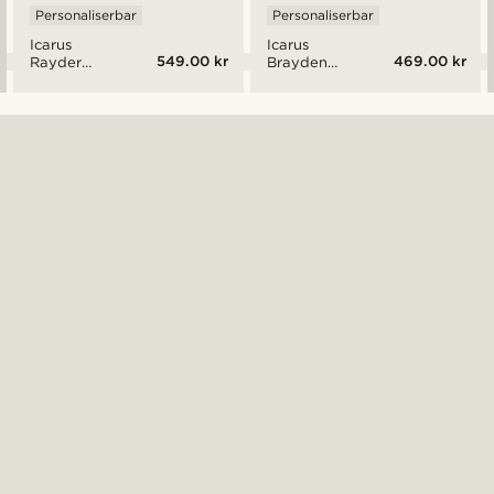
Personaliserbar
Personaliserbar
Icarus
Icarus
549.00 kr
469.00 kr
Rayder
Brayden
Gulltonet
Stål Dog
Dog Tag
Tag