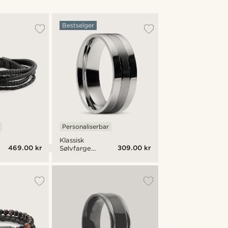
Bestselger
Personaliserbar
Klassisk
469.00 kr
309.00 kr
Sølvfarget
Stålring