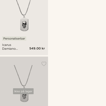
Personaliserbar
Icarus
549.00 kr
Damiano
Stål Dog
Tag
Ikke på lager