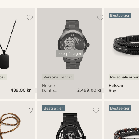
Bestselger
Ikke på lager
bar
Personaliserbar
Personaliserbar
Holger
Helsvart
439.00 kr
2,499.00 kr
Dante
Roy
Klokke V1
Skinnarmbånd
Bestselger
Bestselger