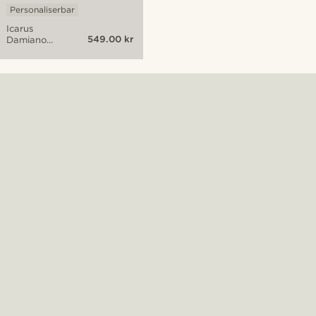
Personaliserbar
Icarus
549.00 kr
Damiano
Gulltonet
Dog Tag