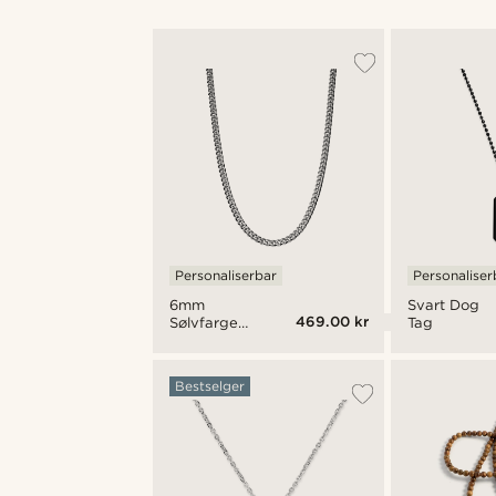
Personaliserbar
Personaliser
6mm
Svart Dog
469.00 kr
Sølvfarget
Tag
Stålkjede
Bestselger