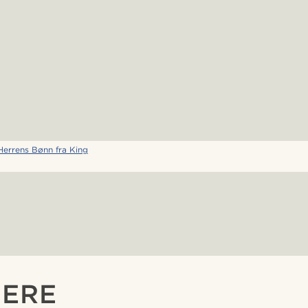
errens Bønn fra King
GERE