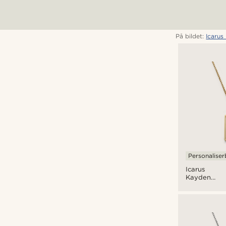
På bildet:
Icarus
Personaliser
Icarus
Kayden
Gulltonet
Dog Tag