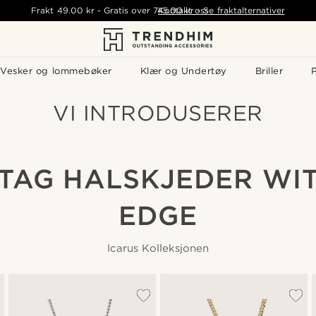
Frakt
49.00 kr
-
Gratis over
745.00 kr
Kontakt oss
-
Se fraktalternativer
Vesker og lommebøker
Klær og Undertøy
Briller
P
VI INTRODUSERER
TAG HALSKJEDER WI
EDGE
Icarus Kolleksjonen