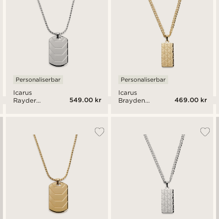
Personaliserbar
Personaliserbar
Icarus
Icarus
549.00 kr
469.00 kr
Rayder
Brayden
Stål Dog
Gulltonet
Tag
Dog Tag