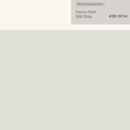
Personaliserbar
Icarus Gael
439.00 kr
Stål Dog
Tag