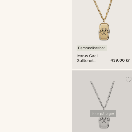
Personaliserbar
Icarus Gael
439.00 kr
Gulltonet
Dog Tag
Halskjede
Ikke på lager