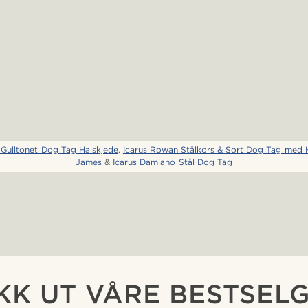
 Gulltonet Dog Tag Halskjede
,
Icarus Rowan Stålkors & Sort Dog Tag med H
James
&
Icarus Damiano Stål Dog Tag
KK UT VÅRE BESTSEL