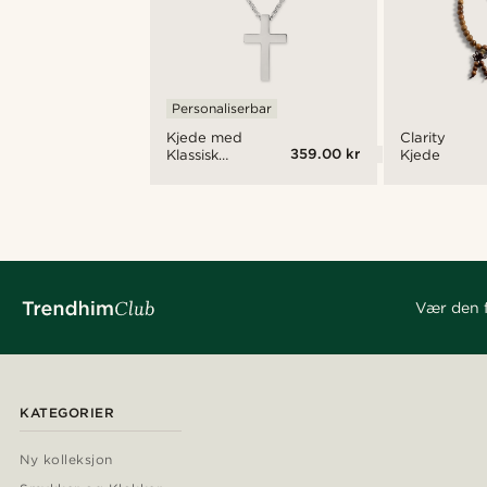
Personaliserbar
Kjede med
Clarity
359.00 kr
Klassisk
Kjede
Stålkors
Vær den f
KATEGORIER
Ny kolleksjon