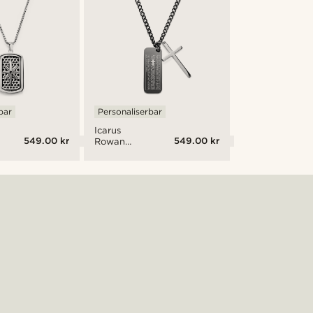
King James
bar
Personaliserbar
Icarus
549.00 kr
549.00 kr
Rowan
Stålkors &
Sort Dog
Tag med
Herrens
Bønn fra
King James