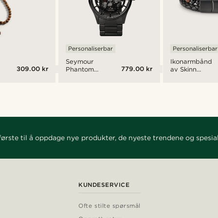
Personaliserbar
Personaliserbar
Seymour
Ikonarmbånd
309.00 kr
779.00 kr
Phantom
av Skinn
Klokke
og Rød
Karneol
ørste til å oppdage nye produkter, de nyeste trendene og spesial
KUNDESERVICE
Ofte stilte spørsmål