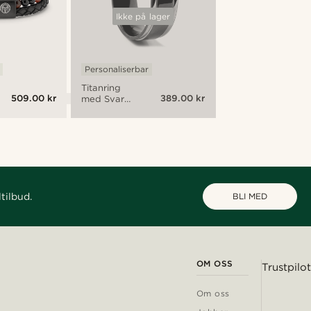
Ikke på lager
Personaliserbar
Titanring
509.00 kr
389.00 kr
med Svart
Senter
tilbud.
BLI MED
OM OSS
Trustpilot
Om oss