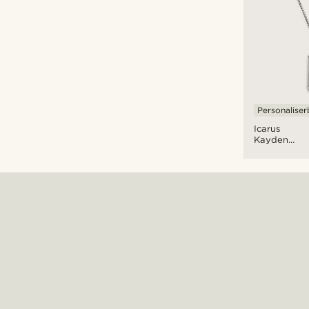
Personaliser
Icarus
Kayden
Stål Dog
Tag