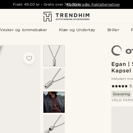
Frakt
49.00 kr
-
Gratis over
745.00 kr
Kontakt oss
-
Se fraktalternativer
Vesker og lommebøker
Klær og Undertøy
Briller
P
Egan | 
Kapsel
Inkludert m
5
Gravering
VELG FAR