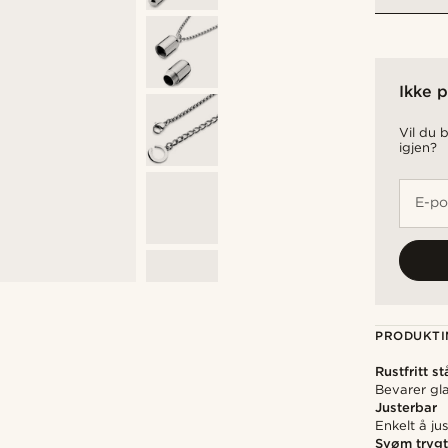
Ikke p
Vil du b
igjen?
E-po
PRODUKTI
Rustfritt st
Bevarer gla
Justerbar
Enkelt å ju
Svøm tryg