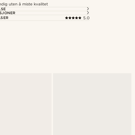
dig uten å miste kvalitet
LSE
ASJONER
LSER
5.0