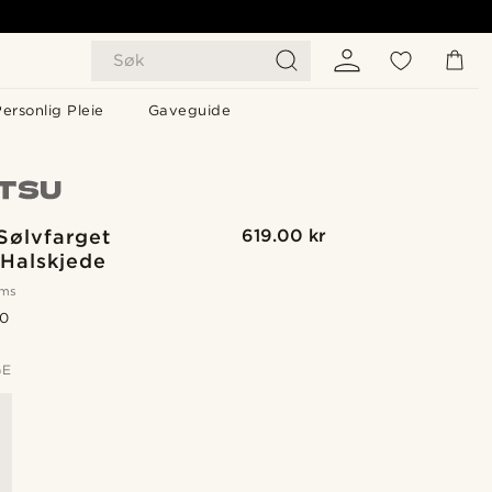
Søk
ersonlig Pleie
Gaveguide
Sølvfarget
619.00 kr
 Halskjede
oms
.0
GE