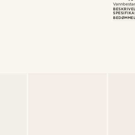
Vannbestan
BESKRIVE
SPESIFIK
BEDØMME