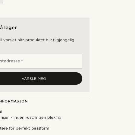
å lager
li varslet når produktet blir tilgjengelig
stadresse *
VARSLE MEG
NFORMASJON
ål
nsen - ingen rust, ingen bleking
stere for perfekt passform
t