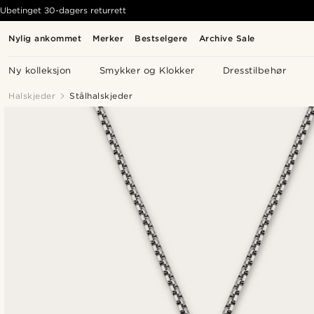
Ubetinget 30-dagers returrett
Nylig ankommet
Merker
Bestselgere
Archive Sale
Ny kolleksjon
Smykker og Klokker
Dresstilbehør
Halskjeder
Stålhalskjeder