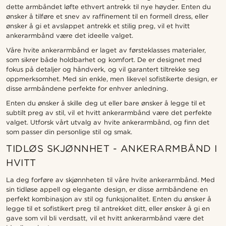
dette armbåndet løfte ethvert antrekk til nye høyder. Enten du
ønsker å tilføre et snev av raffinement til en formell dress, eller
ønsker å gi et avslappet antrekk et stilig preg, vil et hvitt
ankerarmbånd være det ideelle valget.
Våre hvite ankerarmbånd er laget av førsteklasses materialer,
som sikrer både holdbarhet og komfort. De er designet med
fokus på detaljer og håndverk, og vil garantert tiltrekke seg
oppmerksomhet. Med sin enkle, men likevel sofistikerte design, er
disse armbåndene perfekte for enhver anledning.
Enten du ønsker å skille deg ut eller bare ønsker å legge til et
subtilt preg av stil, vil et hvitt ankerarmbånd være det perfekte
valget. Utforsk vårt utvalg av hvite ankerarmbånd, og finn det
som passer din personlige stil og smak.
TIDLØS SKJØNNHET - ANKERARMBÅND I
HVITT
La deg forføre av skjønnheten til våre hvite ankerarmbånd. Med
sin tidløse appell og elegante design, er disse armbåndene en
perfekt kombinasjon av stil og funksjonalitet. Enten du ønsker å
legge til et sofistikert preg til antrekket ditt, eller ønsker å gi en
gave som vil bli verdsatt, vil et hvitt ankerarmbånd være det