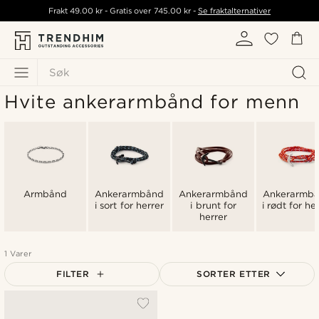
Frakt
49.00 kr
- Gratis over
745.00 kr
-
Se fraktalternativer
Søk
Hvite ankerarmbånd for menn
Armbånd
Ankerarmbånd
Ankerarmbånd
Ankerarmb
i sort for herrer
i brunt for
i rødt for he
herrer
1 Varer
FILTER
SORTER ETTER
Mest populært