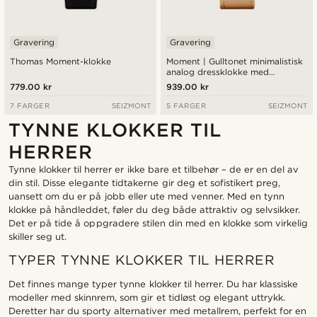
Gravering
Gravering
Thomas Moment-klokke
Moment | Gulltonet minimalistisk
analog dressklokke med
kvartsurverk, sjampagnefarget
779.00 kr
939.00 kr
urskive og sandfarget nylonrem
7 FARGER
SEIZMONT
5 FARGER
SEIZMONT
TYNNE KLOKKER TIL
HERRER
Tynne klokker til herrer er ikke bare et tilbehør – de er en del av
din stil. Disse elegante tidtakerne gir deg et sofistikert preg,
uansett om du er på jobb eller ute med venner. Med en tynn
klokke på håndleddet, føler du deg både attraktiv og selvsikker.
Det er på tide å oppgradere stilen din med en klokke som virkelig
skiller seg ut.
TYPER TYNNE KLOKKER TIL HERRER
Det finnes mange typer tynne klokker til herrer. Du har klassiske
modeller med skinnrem, som gir et tidløst og elegant uttrykk.
Deretter har du sporty alternativer med metallrem, perfekt for en