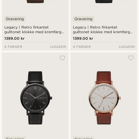
Gravering
Gravering
Legacy | Retro firkantet
Legacy | Retro firkantet
gulltonet klokke med kremfarget
gulltonet klokke med kremfarget
urskive med romertall og
urskive med romertall og svart
1399.00 kr
1399.00 kr
mørkebrun lærreim
lærreim
4 FARGER
LUCLEON
4 FARGER
LUCLEON