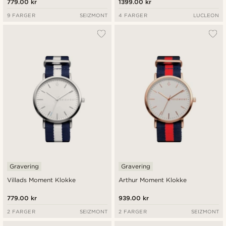
779.00 kr
1399.00 kr
9 FARGER
SEIZMONT
4 FARGER
LUCLEON
Gravering
Gravering
Villads Moment Klokke
Arthur Moment Klokke
779.00 kr
939.00 kr
2 FARGER
SEIZMONT
2 FARGER
SEIZMONT