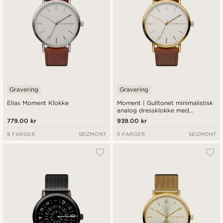
Gravering
Gravering
Elias Moment Klokke
Moment | Gulltonet minimalistisk
analog dressklokke med
kvartsurverk, hvit urskive og
779.00 kr
939.00 kr
rustfarget lærrem
9 FARGER
SEIZMONT
5 FARGER
SEIZMONT