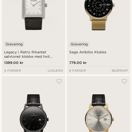
Gravering
Gravering
Legacy | Retro firkantet
Sage Ambitio Klokke
sølvtonet klokke med hvit
urskive og svart lærreim
1399.00 kr
779.00 kr
4 FARGER
LUCLEON
6 FARGER
SEIZMONT