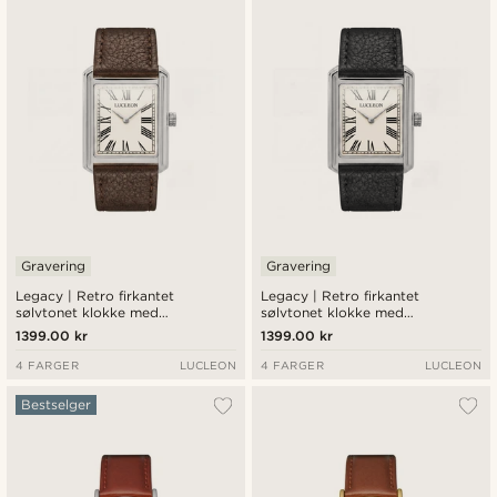
Nyest
Laveste pris
Høyeste pris
Gravering
Gravering
Legacy | Retro firkantet
Legacy | Retro firkantet
sølvtonet klokke med
sølvtonet klokke med
kremfarget urskive med
kremfarget urskive med
1399.00 kr
1399.00 kr
romertall og mørkebrun lærreim
romertall og svart lærreim
4 FARGER
LUCLEON
4 FARGER
LUCLEON
Bestselger