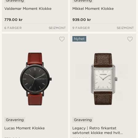
Gravering
Gravering
Valdemar Moment Klokke
Mikkel Moment Klokke
779.00 kr
939.00 kr
6 FARGER
SEIZMONT
9 FARGER
SEIZMONT
Nyhet
Gravering
Gravering
Lucas Moment Klokke
Legacy | Retro firkantet
sølvtonet klokke med hvit
urskive og mørkebrun lærreim