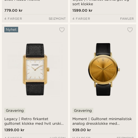
sort klokke
779.00 kr
1599.00 kr
4 FARGER
SEIZMONT
4 FARGER
FAWLER
Nyhet
Gravering
Gravering
Legacy | Retro firkantet
Moment | Gulltonet minimalistisk
gulltonet klokke med hvit urskive
analog dressklokke med
og svart lærreim
kvartsurverk, sjampagnefarget
1399.00 kr
939.00 kr
urskive og svart lærrem