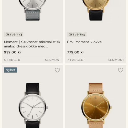
Gravering
Gravering
Moment | Sølvtonet minimalistisk
Emil Moment-klokke
analog dressklokke med
kvartsurverk, sølvurskive og
939.00 kr
779.00 kr
mørkegrå nylonrem
5 FARGER
SEIZMONT
7 FARGER
SEIZMONT
Nyhet