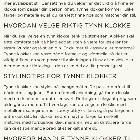
mer avslappet stil. Uansett hva du velger, er det viktig å finne en
klokke som passer din personlighet. Tynne klokker kommer i ulike
farger og materialer, så du kan lett finne noe som matcher din stil.
HVORDAN VELGE RIKTIG TYNN KLOKKE
Når du skal velge en tynn klokke, tenk på størrelsen. Klokken skal
sitte komfortabelt på håndleddet, uten å være for løs eller for
stram. Vurder også stilen din. Er du mer til klassisk eller moderne?
Tynne klokker kan være både formelle og uformelle, så det er
viktig å finne en som passer til anledningen. Husk at en klokke er
mer enn bare tidtaking – den er en del av din personlige stil.
STYLINGTIPS FOR TYNNE KLOKKER
Tynne klokker kan styles på mange måter. De passer perfekt til
både dress og jeans. For en formell anledning, gå for en klokke
med en skinnrem i brunt eller svart. Dette gir et elegant preg som
aldri går av moten. Til hverdags kan du velge en klokke med
metallrem, som gir et mer sporty uttrykk. Tenk også på fargene i
antrekket ditt. En klokke med en nøytral farge kan enkelt
matches med forskjellige klær, mens en med en dristigere farge
kan gi et spennende preg til et enkelt antrekk.
HVORFOR HANDLE TYNNE KLOKKER TIL