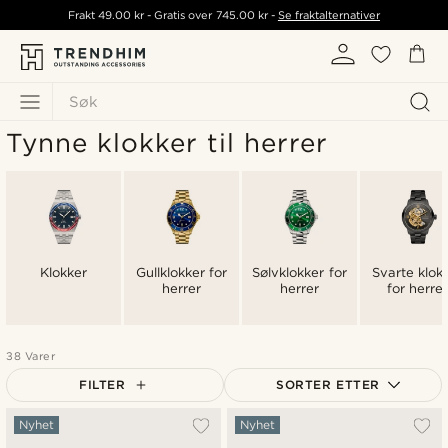
Frakt
49.00 kr
- Gratis over
745.00 kr
-
Se fraktalternativer
Søk
Tynne klokker til herrer
Klokker
Gullklokker for
Sølvklokker for
Svarte klok
herrer
herrer
for herre
38 Varer
FILTER
SORTER ETTER
Mest populært
Nyhet
Nyhet