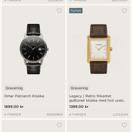
4 FARGER
LUCLEON
11 FARGER
SEIZMONT
Nyhet
Gravering
Gravering
Omar Patriarch Klokke
Legacy | Retro firkantet
gulltonet klokke med hvit urskive
og mørk brun lærreim
1899.00 kr
1399.00 kr
4 FARGER
SIDEGREN
4 FARGER
LUCLEON