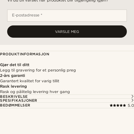
Vil du bli varslet når produktet blir tilgjengelig igjen?
E-postadresse *
VARSLE MEG
PRODUKTINFORMASJON
Gjør det til ditt
Legg til gravering for et personlig preg
2-års garanti
Garantert kvalitet for varig tillit
Rask levering
Rask og pålitelig levering hver gang
BESKRIVELSE
SPESIFIKASJONER
BEDØMMELSER
5.0