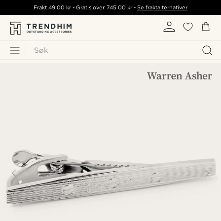
Frakt
49.00 kr
- Gratis over
745.00 kr
-
Se fraktalternativer
Søk