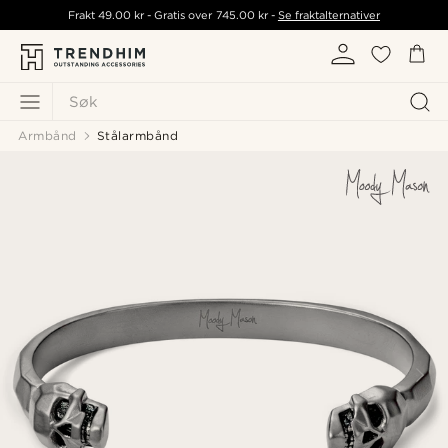
Frakt
49.00 kr
- Gratis over
745.00 kr
-
Se fraktalternativer
Søk
Armbånd
Stålarmbånd