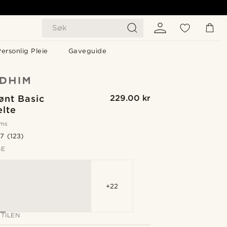
Søk
ersonlig Pleie
Gaveguide
ønt Basic
229.00 kr
lte
oms
.7
(123)
GE
+22
TILEN