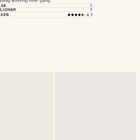
itelig levering hver gang
LSE
ASJONER
LSER
4.7