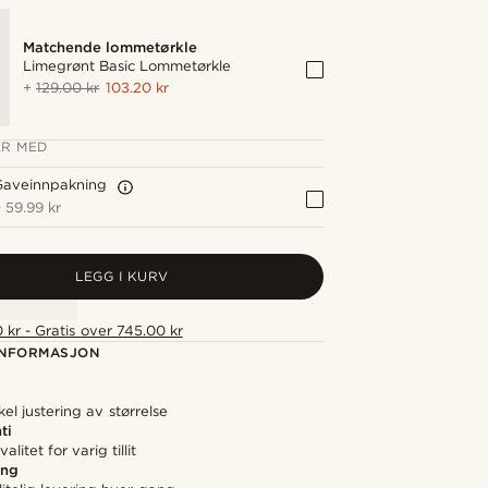
Matchende lommetørkle
Limegrønt Basic Lommetørkle
+
129.00 kr
103.20 kr
R MED
Gaveinnpakning
+
59.99 kr
LEGG I KURV
 kr - Gratis over 745.00 kr
NFORMASJON
el justering av størrelse
ti
alitet for varig tillit
ing