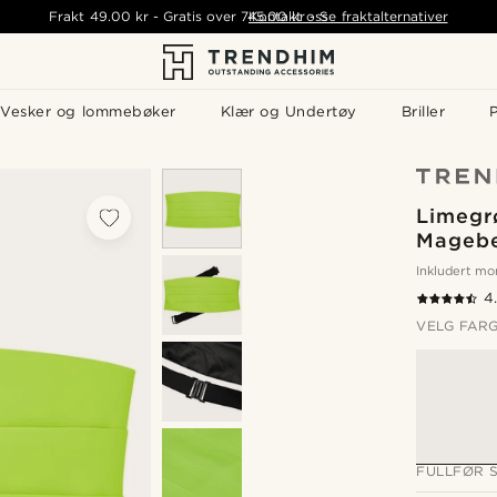
Frakt
49.00 kr
-
Gratis over
745.00 kr
Kontakt oss
-
Se fraktalternativer
Vesker og lommebøker
Klær og Undertøy
Briller
P
Limegr
Magebe
Inkludert m
4
VELG FAR
FULLFØR S