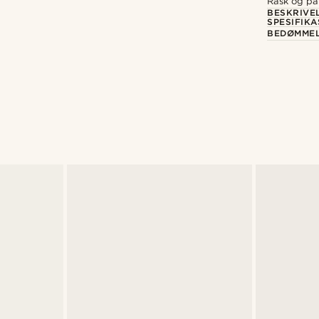
Rask og pål
BESKRIVE
SPESIFIK
BEDØMME