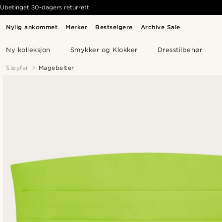
Ubetinget 30-dagers returrett
Nylig ankommet
Merker
Bestselgere
Archive Sale
Ny kolleksjon
Smykker og Klokker
Dresstilbehør
Sløyfer
Magebelter