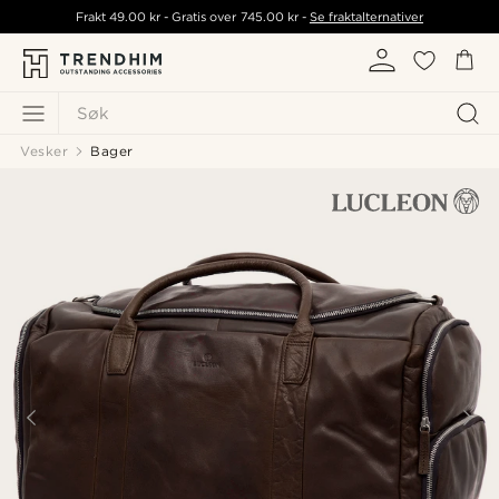
Frakt
49.00 kr
- Gratis over
745.00 kr
-
Se fraktalternativer
Søk
Vesker
Bager