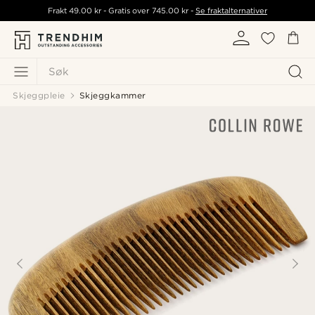
Frakt
49.00 kr
- Gratis over
745.00 kr
-
Se fraktalternativer
Søk
Skjeggpleie
Skjeggkammer