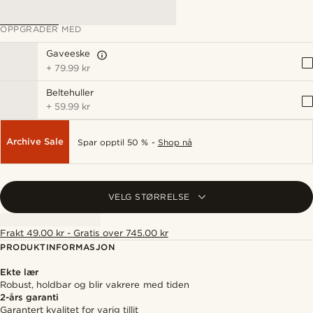
OPPGRADER MED
Gaveeske
+
79.99 kr
Beltehuller
+
59.99 kr
Archive Sale
Spar opptil 50 % -
Shop nå
VELG STØRRELSE
Frakt 49.00 kr - Gratis over 745.00 kr
PRODUKTINFORMASJON
Ekte lær
Robust, holdbar og blir vakrere med tiden
2-års garanti
Garantert kvalitet for varig tillit