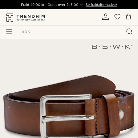
Frakt
49.00 kr
- Gratis over
745.00 kr
-
Se fraktalternativer
Søk