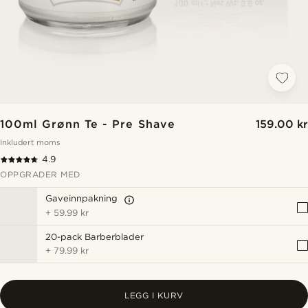
100ml Grønn Te - Pre Shave
159.00 kr
Inkludert moms
4.9
OPPGRADER MED
Gaveinnpakning
+
59.99 kr
20-pack Barberblader
+
79.99 kr
LEGG I KURV