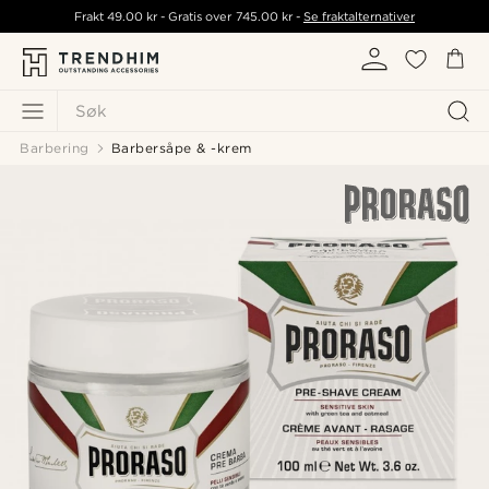
Frakt
49.00 kr
- Gratis over
745.00 kr
-
Se fraktalternativer
Søk
Barbering
Barbersåpe & -krem