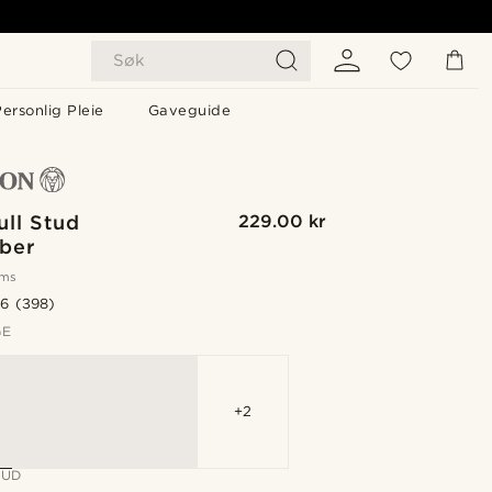
Søk
ersonlig Pleie
Gaveguide
ll Stud
229.00 kr
ber
oms
.6
(398)
GE
+2
BUD