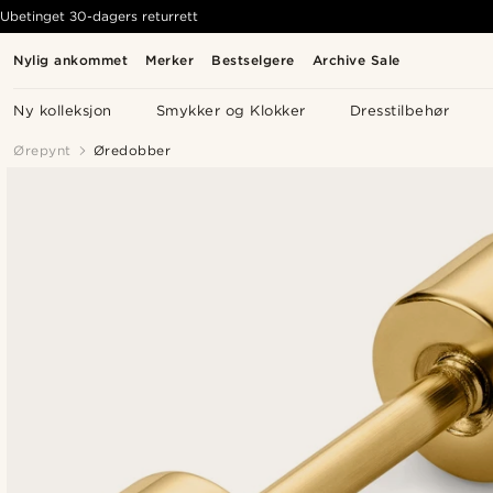
Ubetinget 30-dagers returrett
Nylig ankommet
Merker
Bestselgere
Archive Sale
Ny kolleksjon
Smykker og Klokker
Dresstilbehør
Ørepynt
Øredobber