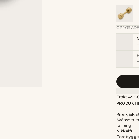
OPPGRADE
R
Frakt 49.00
PRODUKTI
Kirurgisk s
Skånsom mo
falming
Nikkelfri
Forebygger 