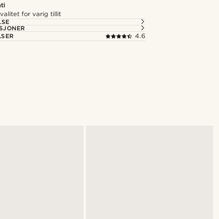
ti
alitet for varig tillit
LSE
ASJONER
LSER
4.6