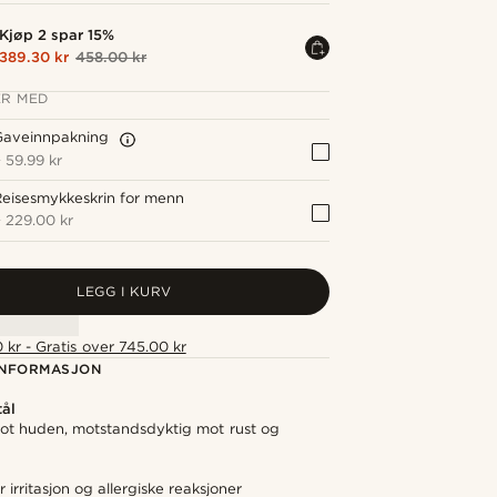
Kjøp 2 spar 15%
389.30 kr
458.00 kr
R MED
Gaveinnpakning
+
59.99 kr
eisesmykkeskrin for menn
+
229.00 kr
LEGG I KURV
 kr - Gratis over 745.00 kr
NFORMASJON
tål
t huden, motstandsdyktig mot rust og
irritasjon og allergiske reaksjoner