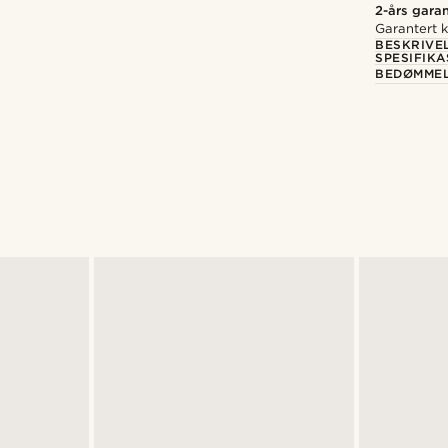
2-års garan
Garantert kv
BESKRIVE
SPESIFIK
BEDØMME