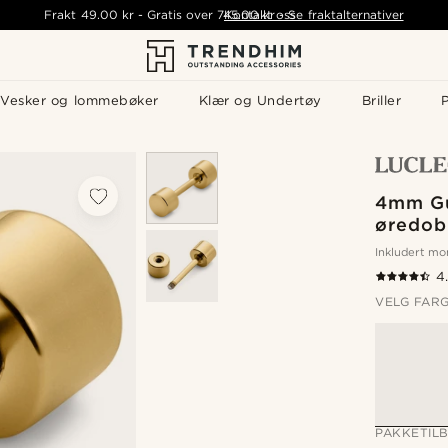
Frakt
49.00 kr
-
Gratis over
745.00 kr
Kontakt oss
-
Se fraktalternativer
Vesker og lommebøker
Klær og Undertøy
Briller
P
4mm Gu
øredob
Inkludert m
4
VELG FAR
PAKKETIL