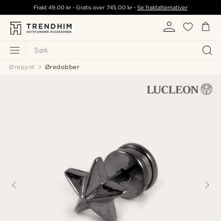
Frakt
49.00 kr
- Gratis over
745.00 kr
-
Se fraktalternativer
Søk
Ørepynt
Øredobber