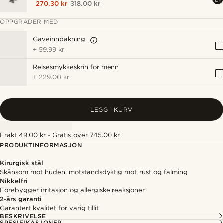
270.30 kr
318.00 kr
OPPGRADER MED
Gaveinnpakning
+
59.99 kr
Reisesmykkeskrin for menn
+
229.00 kr
LEGG I KURV
Frakt 49.00 kr - Gratis over 745.00 kr
PRODUKTINFORMASJON
Kirurgisk stål
Skånsom mot huden, motstandsdyktig mot rust og falming
Nikkelfri
Forebygger irritasjon og allergiske reaksjoner
2-års garanti
Garantert kvalitet for varig tillit
BESKRIVELSE
SPESIFIKASJONER