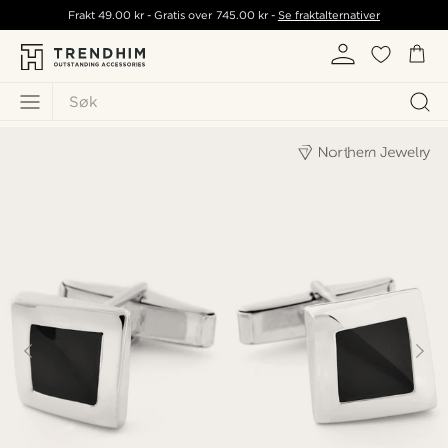
Frakt
49.00 kr
- Gratis over
745.00 kr
-
Se fraktalternativer
Søk