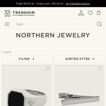
Frakt
49.00 kr
- Gratis over
745.00 kr
-
Se fraktalternativer
Søk
NORTHERN JEWELRY
7 Varer
FILTER
SORTER ETTER
Mest populært
Nyest
Laveste pris
Høyeste pris