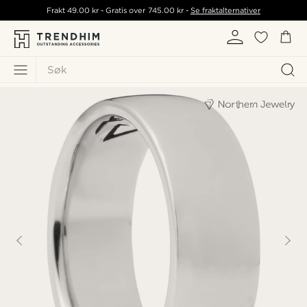
Frakt
49.00 kr
- Gratis over
745.00 kr
-
Se fraktalternativer
Søk