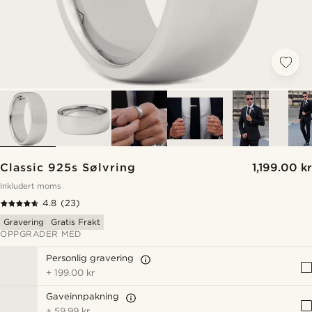
Classic 925s Sølvring
1,199.00 kr
Inkludert moms
4.8
(23)
Gravering
Gratis Frakt
OPPGRADER MED
Personlig gravering
+
199.00 kr
Gaveinnpakning
+
59.99 kr