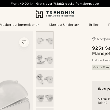
Frakt
49.00 kr
-
Gratis over
745.00 kr
Kontakt oss
-
Se fraktalternativer
Vesker og lommebøker
Klær og Undertøy
Briller
P
925s S
Mansje
Inkludert m
Gratis Frak
Ikke p
Vil du b
igjen?