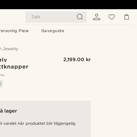
Søk
ersonlig Pleie
Gaveguide
ølv
2,199.00 kr
ttknapper
oms
t
å lager
li varslet når produktet blir tilgjengelig