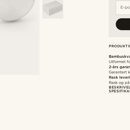
E-po
PRODUKTI
Bambuskva
Utformet fo
2-års garan
Garantert kv
Rask lever
Rask og pål
BESKRIVE
SPESIFIK