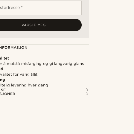
stadresse *
VARSLE MEG
NFORMASJON
litet
r å motstå misfarging og gi langvarig glans
ti
alitet for varig tillit
ing
itelig levering hver gang
LSE
ASJONER