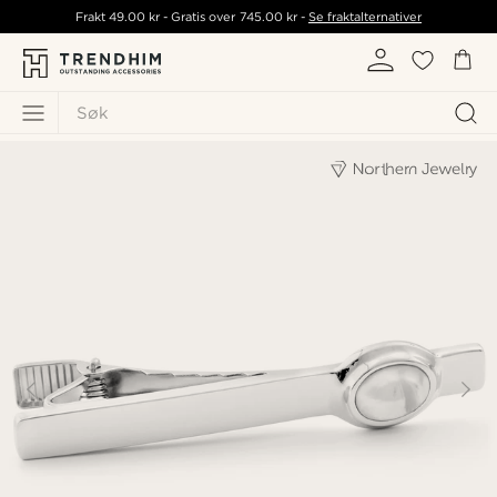
Frakt
49.00 kr
- Gratis over
745.00 kr
-
Se fraktalternativer
Søk