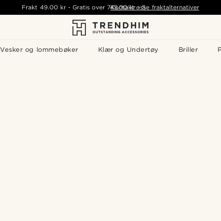
Frakt
49.00 kr
-
Gratis over
745.00 kr
Kontakt oss
-
Se fraktalternativer
Vesker og lommebøker
Klær og Undertøy
Briller
P