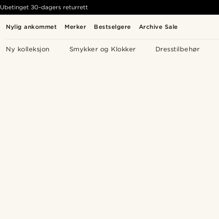
Ubetinget 30-dagers returrett
Nylig ankommet
Merker
Bestselgere
Archive Sale
Ny kolleksjon
Smykker og Klokker
Dresstilbehør