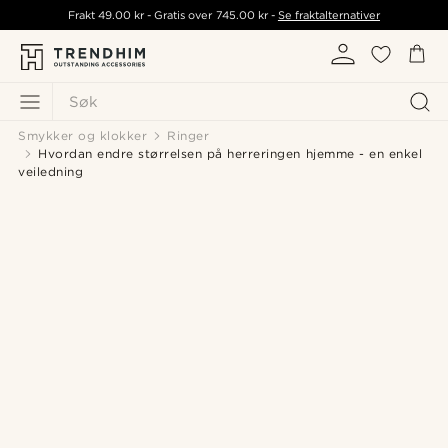
Frakt
49.00 kr
- Gratis over
745.00 kr
-
Se fraktalternativer
Søk
Smykker og klokker
Ringer
Hvordan endre størrelsen på herreringen hjemme - en enkel
veiledning