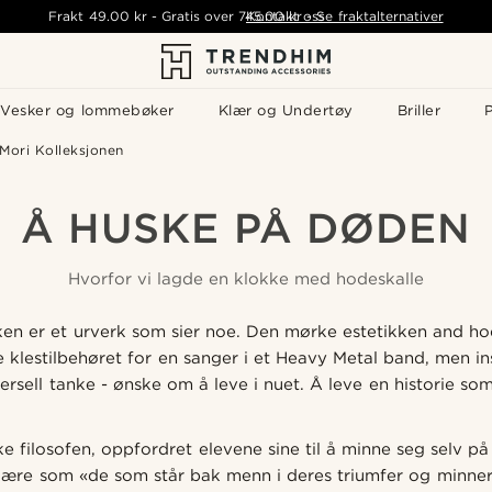
Frakt
49.00 kr
-
Gratis over
745.00 kr
Kontakt oss
-
Se fraktalternativer
Vesker og lommebøker
Klær og Undertøy
Briller
P
Mori Kolleksjonen
Å HUSKE PÅ DØDEN
Hvorfor vi lagde en klokke med hodeskalle
n er et urverk som sier noe. Den mørke estetikken and ho
e klestilbehøret for en sanger i et Heavy Metal band, men 
rsell tanke - ønske om å leve i nuet. Å leve en historie som 
ke filosofen, oppfordret elevene sine til å minne seg selv på
kjære som «de som står bak menn i deres triumfer og minne