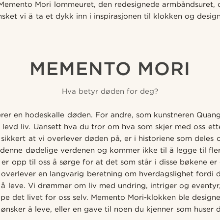
 Memento Mori lommeuret, den redesignede armbåndsuret, o
sket vi å ta et dykk inn i inspirasjonen til klokken og desig
MEMENTO MORI
Hva betyr døden for deg?
erer en hodeskalle døden. For andre, som kunstneren Quang
t levd liv. Uansett hva du tror om hva som skjer med oss et
sikkert at vi overlever døden på, er i historiene som deles 
t denne dødelige verdenen og kommer ikke til å legge til flere
er opp til oss å sørge for at det som står i disse bøkene er 
overlever en langvarig beretning om hverdagslighet fordi de
r å leve. Vi drømmer om liv med undring, intriger og eventy
ape det livet for oss selv. Memento Mori-klokken ble design
 ønsker å leve, eller en gave til noen du kjenner som huser d