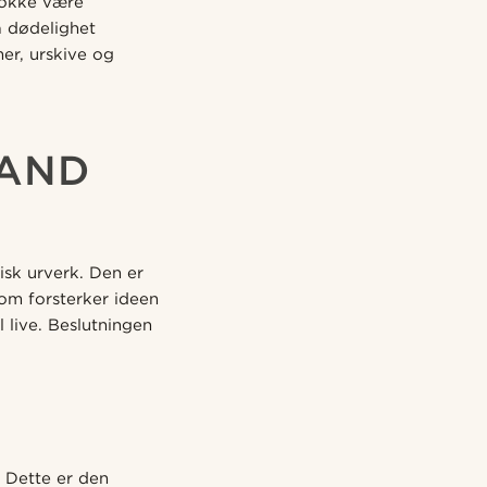
klokke være
å dødelighet
er, urskive og
TAND
isk urverk. Den er
som forsterker ideen
 live. Beslutningen
. Dette er den