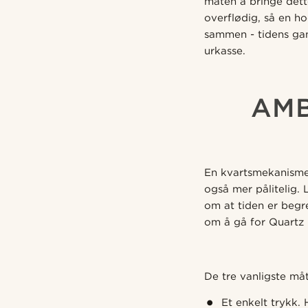
måten å bringe dett
overflødig, så en h
sammen - tidens gan
urkasse.
AMB
En kvartsmekanisme 
også mer pålitelig. 
om at tiden er begre
om å gå for Quartz 
De tre vanligste må
Et enkelt trykk.