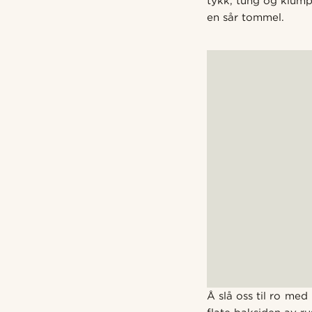
tykk, tung og klump
en sår tommel.
Å slå oss til ro me