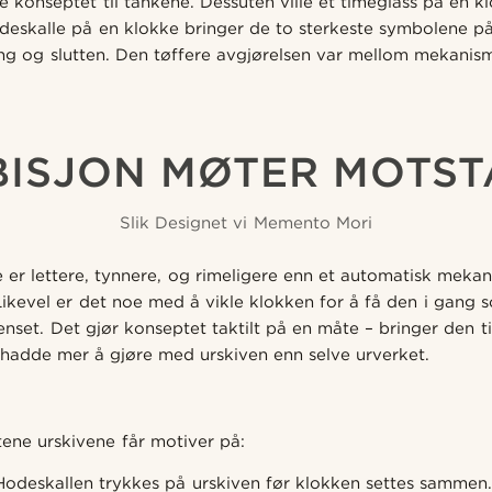
e konseptet til tankene. Dessuten ville et timeglass på en 
odeskalle på en klokke bringer de to sterkeste symbolene p
g og slutten. Den tøffere avgjørelsen var mellom mekanism
ISJON MØTER MOTS
Slik Designet vi Memento Mori
er lettere, tynnere, og rimeligere enn et automatisk mekan
Likevel er det noe med å vikle klokken for å få den i gang 
nset. Det gjør konseptet taktilt på en måte – bringer den til
hadde mer å gjøre med urskiven enn selve urverket.
tene urskivene får motiver på:
 Hodeskallen trykkes på urskiven før klokken settes sammen