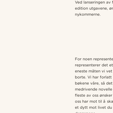
Ved lanseringen av
edition utgavene, øn
nykommerne.
For noen represent
representerer det e
eneste måten vi vet 
borte. Vi har forlat
bøkene våre, så det 
medrivende novelle 
fleste av oss ønske
oss har mot til å sk
et dytt mot livet du