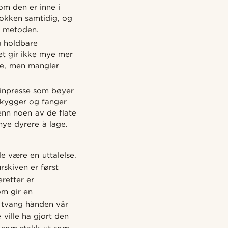
om den er inne i
lokken samtidig, og
ne metoden.
g holdbare
det gir ikke mye mer
nde, men mangler
kinpresse som bøyer
 skygger og fanger
enn noen av de flate
mye dyrere å lage.
le være en uttalelse.
rskiven er først
retter er
om gir en
, tvang hånden vår
ville ha gjort den