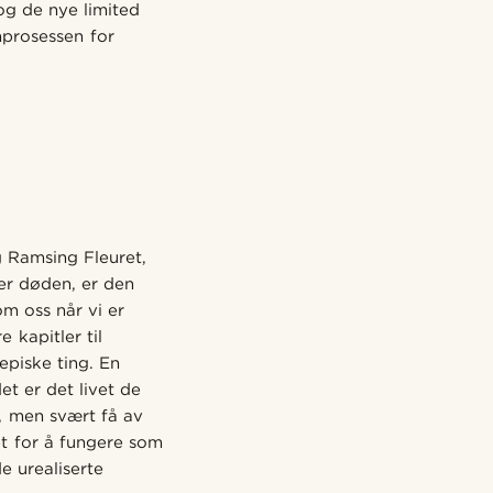
g de nye limited
nprosessen for
 Ramsing Fleuret,
ter døden, er den
om oss når vi er
 kapitler til
episke ting. En
t er det livet de
r, men svært få av
et for å fungere som
e urealiserte