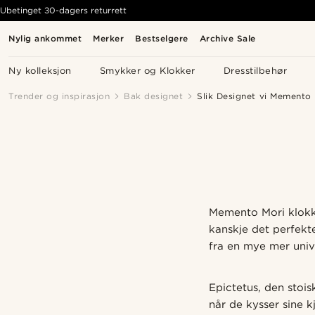
Ubetinget 30-dagers returrett
Nylig ankommet
Merker
Bestselgere
Archive Sale
Ny kolleksjon
Smykker og Klokker
Dresstilbehør
Trender og inspirasjon
Bak designet
Slik Designet vi Memento 
Memento Mori klokke
kanskje det perfekt
fra en mye mer unive
Epictetus, den stois
når de kysser sine 