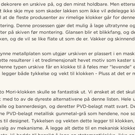
å dekorere en urskive på, og den minst holdbare. Men etters
t ikke skje mye som skader lakken som ikke vil ødelegge k
il at de fleste produsenter av rimelige klokker går for den
ering. Denne prosessen gjør det mulig å lage ultratynne o
fter på skiven før montering. Glansen blir et blikkfang, og 
ken, og de vil se like flate ut som de er. Vakker og skinne
ynne metallplaten som utgjør urskiven er plassert i en mas
ette resulterer i et tredimensjonalt hevet motiv som kaster
Denne typen urskive får en klokke til å føles mer "levende" 
 legger både tykkelse og vekt til klokken - Pluss at det er 
 Mori-klokken skulle se fantastisk ut. Vi ønsket at det skul
k med to av de dyreste alternativene på denne listen. Hele u
le og bannerdesign, og deretter PVD-belagt matt svart. De
ene PVD-belagt metallisk gunmetal-grå som hendene, noe s
s til designet. Tykkelsen og vekten dette legger til klokken
valg av mekanisme. Å legge alt dette til en mekanisk klokke 