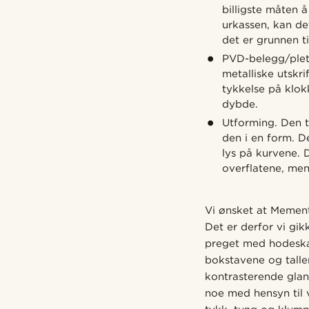
billigste måten 
urkassen, kan de
det er grunnen t
PVD-belegg/plett
metalliske utskri
tykkelse på klok
dybde.
Utforming. Den t
den i en form. D
lys på kurvene. 
overflatene, men
Vi ønsket at Memento
Det er derfor vi gik
preget med hodeskal
bokstavene og tall
kontrasterende glan
noe med hensyn til 