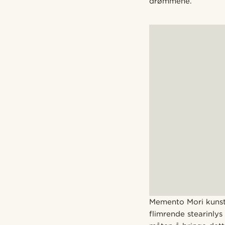
drømmene.
Memento Mori kunstn
flimrende stearinlys