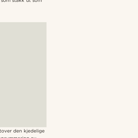
n som stakk ut som
utover den kjedelige