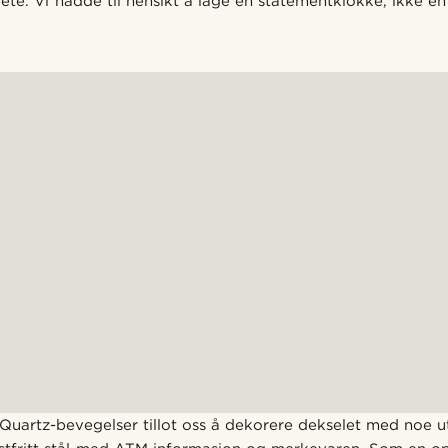
ete. Vi hadde til hensikt å lage en statementklokke, ikke e
d Quartz-bevegelser tillot oss å dekorere dekselet med noe 