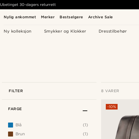
Ubetinget 30-dagers returrett
Nylig ankommet
Merker
Bestselgere
Archive Sale
Ny kolleksjon
Smykker og Klokker
Dresstilbehør
FILTER
8 VARER
-10%
FARGE
Blå
(1)
Brun
(1)