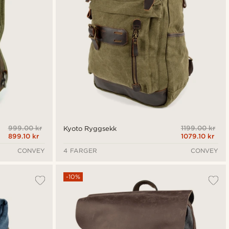
999.00 kr
1199.00 kr
Kyoto Ryggsekk
899.10 kr
1079.10 kr
CONVEY
4 FARGER
CONVEY
-10%