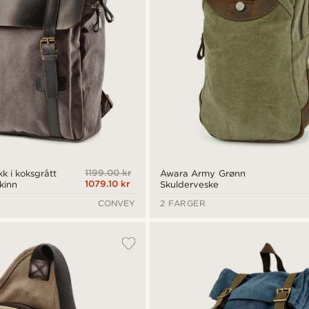
1199.00 kr
k i koksgrått
Awara Army Grønn
1079.10 kr
skinn
Skulderveske
CONVEY
2 FARGER