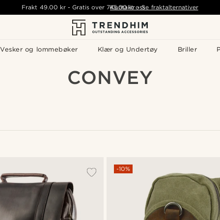
Frakt
49.00 kr
-
Gratis over
745.00 kr
Kontakt oss
-
Se fraktalternativer
Vesker og lommebøker
Klær og Undertøy
Briller
P
CONVEY
-10%