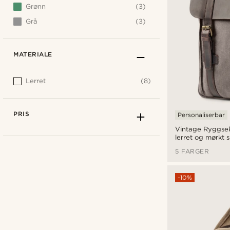
Grønn
(3)
Grå
(3)
MATERIALE
Lerret
(8)
PRIS
Personaliserbar
Vintage Ryggsek
lerret og mørkt 
5 FARGER
-10%