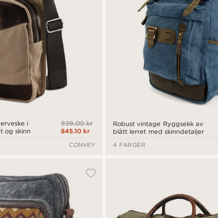
939.00 kr
erveske i
Robust vintage Ryggsekk av
845.10 kr
et og skinn
blått lerret med skinndetaljer
CONVEY
4 FARGER