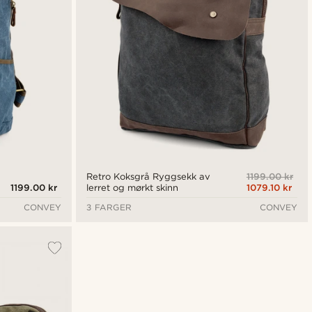
1199.00 kr
Retro Koksgrå Ryggsekk av
1199.00 kr
1079.10 kr
lerret og mørkt skinn
CONVEY
3 FARGER
CONVEY