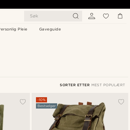
Søk
ersonlig Pleie
Gaveguide
SORTER ETTER
MEST POPULÆRT
Mest populært
-10%
Bestselger
Nyest
Laveste pris
Høyeste pris