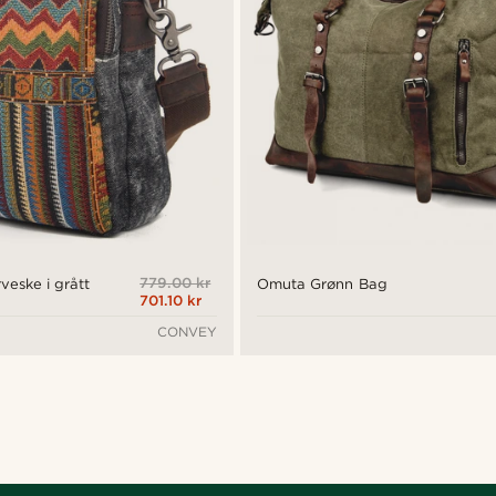
779.00 kr
veske i grått
Omuta Grønn Bag
701.10 kr
CONVEY