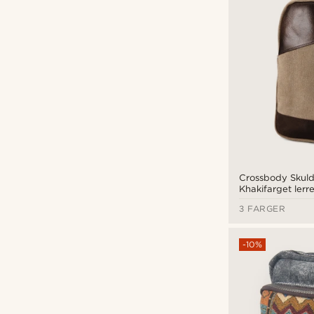
kr
kr
Crossbody Skuld
Khakifarget lerr
3 FARGER
-10%