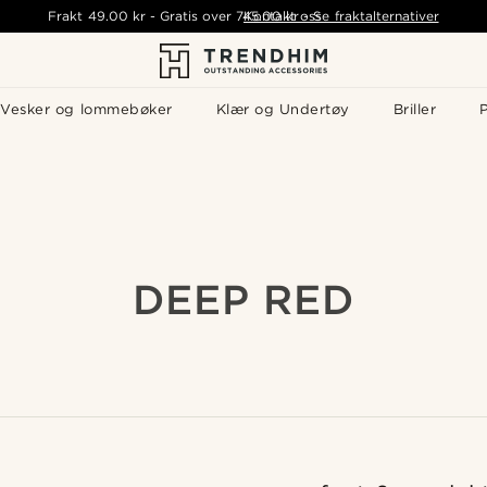
Frakt
49.00 kr
-
Gratis over
745.00 kr
Kontakt oss
-
Se fraktalternativer
Vesker og lommebøker
Klær og Undertøy
Briller
P
DEEP RED