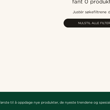
fant 0 produk
Justér søkefiltrene 
NULSTIL ALLE FILTE
ørste til å oppdage nye produkter, de nyeste trendene og spesial