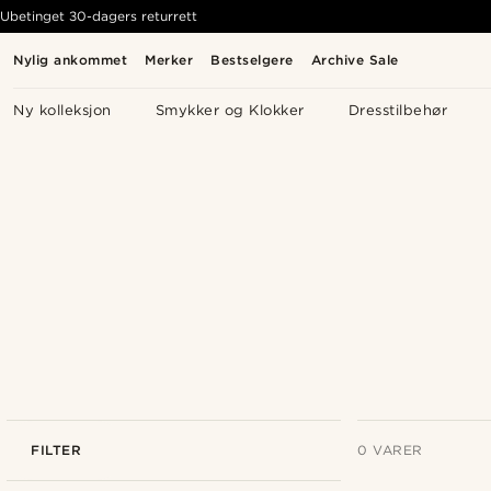
Ubetinget 30-dagers returrett
Nylig ankommet
Merker
Bestselgere
Archive Sale
Ny kolleksjon
Smykker og Klokker
Dresstilbehør
FILTER
0 VARER