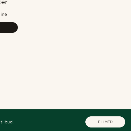
ter
Mest populært
Nyest
dine
Laveste pris
R
Høyeste pris
tilbud.
BLI MED