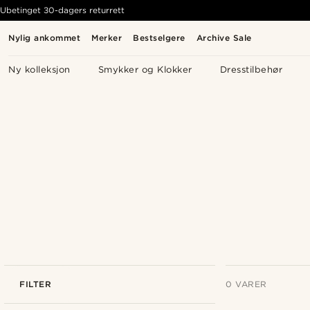
Ubetinget 30-dagers returrett
Nylig ankommet
Merker
Bestselgere
Archive Sale
Ny kolleksjon
Smykker og Klokker
Dresstilbehør
FILTER
0 VARER