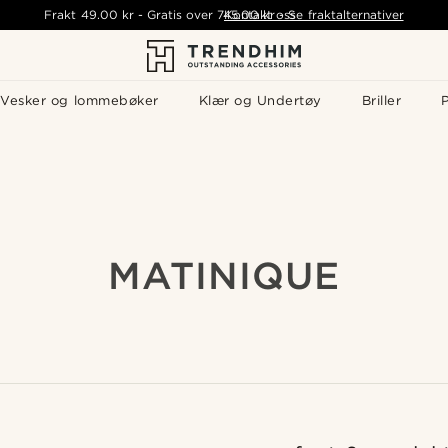
Frakt
49.00 kr
-
Gratis over
745.00 kr
Kontakt oss
-
Se fraktalternativer
Vesker og lommebøker
Klær og Undertøy
Briller
P
MATINIQUE