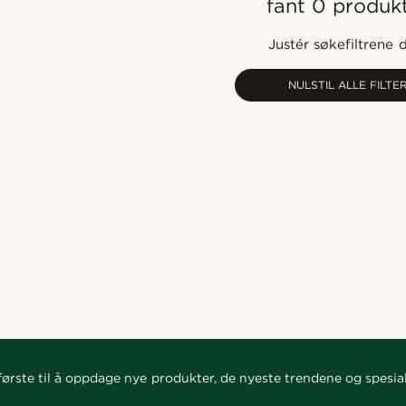
fant 0 produk
Justér søkefiltrene 
NULSTIL ALLE FILTE
ørste til å oppdage nye produkter, de nyeste trendene og spesial