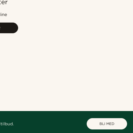
ter
Mest populært
Nyest
dine
Laveste pris
R
Høyeste pris
tilbud.
BLI MED