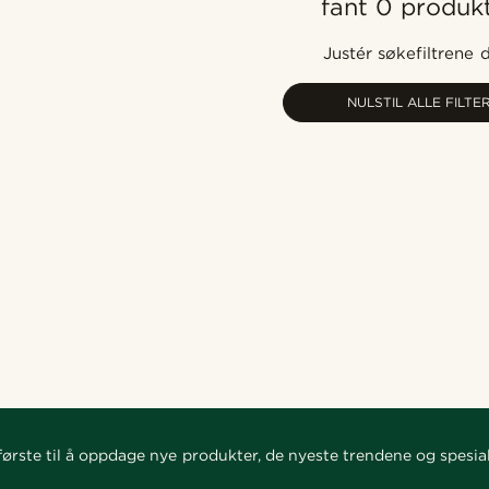
fant 0 produk
Justér søkefiltrene 
NULSTIL ALLE FILTE
ørste til å oppdage nye produkter, de nyeste trendene og spesial