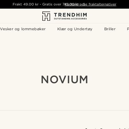
Frakt
49.00 kr
-
Gratis over
745.00 kr
Kontakt oss
-
Se fraktalternativer
Vesker og lommebøker
Klær og Undertøy
Briller
P
NOVIUM