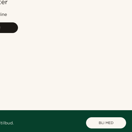
ter
Mest populært
Nyest
dine
Laveste pris
R
Høyeste pris
tilbud.
BLI MED