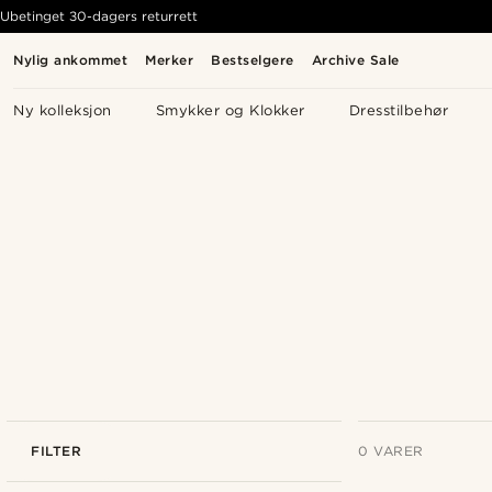
Ubetinget 30-dagers returrett
Nylig ankommet
Merker
Bestselgere
Archive Sale
Ny kolleksjon
Smykker og Klokker
Dresstilbehør
FILTER
0 VARER