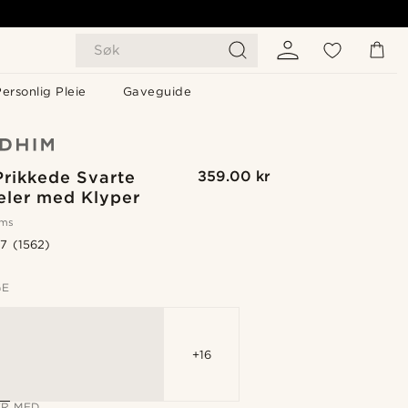
Søk
ersonlig Pleie
Gaveguide
Prikkede Svarte
359.00 kr
eler med Klyper
oms
.7
(1562)
GE
+16
R MED