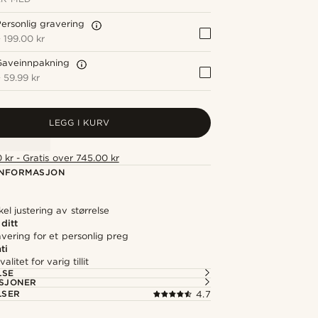
ersonlig gravering
+
199.00 kr
Gaveinnpakning
+
59.99 kr
LEGG I KURV
 kr - Gratis over 745.00 kr
NFORMASJON
el justering av størrelse
 ditt
avering for et personlig preg
ti
alitet for varig tillit
LSE
ASJONER
LSER
4.7