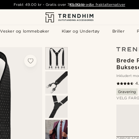
Frakt
49.00 kr
-
Gratis over
745.00 kr
Kontakt oss
-
Se fraktalternativer
Vesker og lommebøker
Klær og Undertøy
Briller
P
Brede 
Bukses
Inkludert m
4
Gravering
VELG FAR
OPPGRADE