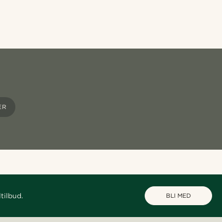
ER
tilbud.
BLI MED