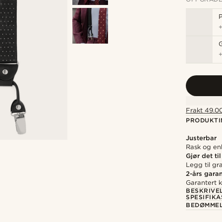
P
Frakt 49.00
PRODUKTI
Justerbar
Rask og enk
Gjør det til
Legg til gr
2-års garan
Garantert kv
BESKRIVE
SPESIFIK
BEDØMME