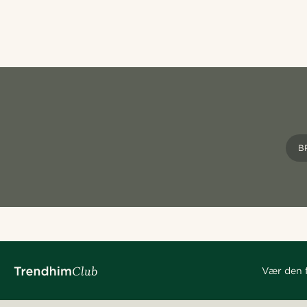
B
Vær den f