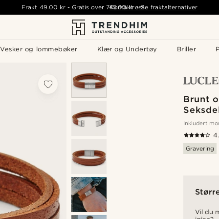
Frakt
49.00 kr
-
Gratis over
745.00 kr
Kontakt oss
-
Se fraktalternativer
Vesker og lommebøker
Klær og Undertøy
Briller
P
Brunt o
Seksde
Inkludert m
4
Gravering
Større
Vil du m