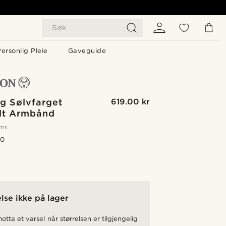
Søk
ersonlig Pleie
Gaveguide
g Sølvfarget
619.00 kr
lt Armbånd
oms
.0
lse ikke på lager
otta et varsel når størrelsen er tilgjengelig