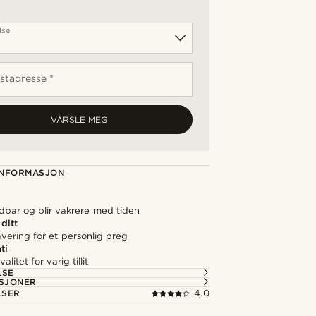
lse
stadresse *
VARSLE MEG
NFORMASJON
dbar og blir vakrere med tiden
 ditt
avering for et personlig preg
ti
alitet for varig tillit
LSE
ASJONER
LSER
4.0