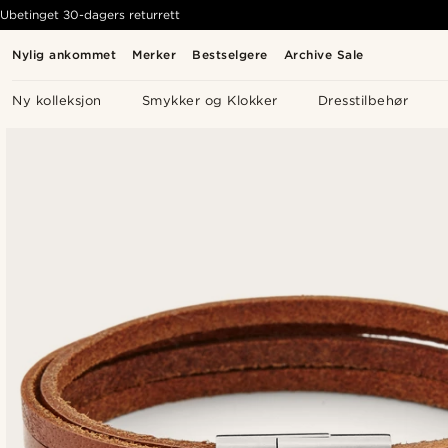
Ubetinget 30-dagers returrett
Nylig ankommet
Merker
Bestselgere
Archive Sale
Ny kolleksjon
Smykker og Klokker
Dresstilbehør