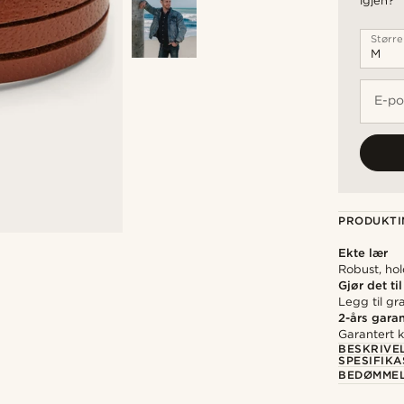
igjen?
Større
E-po
PRODUKTI
Ekte lær
Robust, hol
Gjør det til
Legg til gr
2-års garan
Garantert kv
BESKRIVE
SPESIFIK
BEDØMME