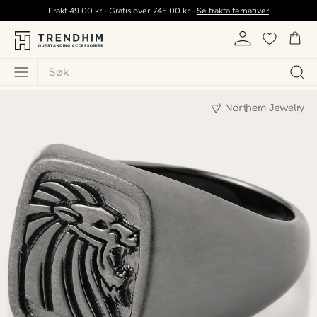
Frakt
49.00 kr
- Gratis over
745.00 kr
-
Se fraktalternativer
Søk