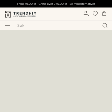
Frakt
49.00 kr
- Gratis over
745.00 kr
-
Se fraktalternativer
Søk