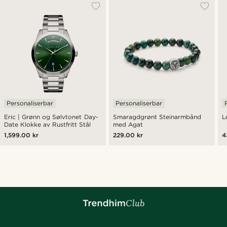
Personaliserbar
Personaliserbar
Eric | Grønn og Sølvtonet Day-
Smaragdgrønt Steinarmbånd
L
Date Klokke av Rustfritt Stål
med Agat
1,599.00 kr
229.00 kr
4