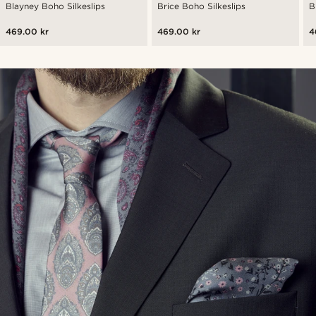
Blayney Boho Silkeslips
Brice Boho Silkeslips
B
469.00 kr
469.00 kr
4