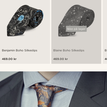
Ikke på lager
Benjamin Boho Silkeslips
Blaine Boho Silkeslips
B
469.00 kr
469.00 kr
4