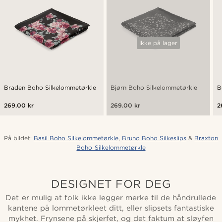
Ikke på lager
Braden Boho Silkelommetørkle
Bjørn Boho Silkelommetørkle
B
269.00 kr
269.00 kr
2
På bildet:
Basil Boho Silkelommetørkle
,
Bruno Boho Silkeslips
&
Braxton
Boho Silkelommetørkle
DESIGNET FOR DEG
Det er mulig at folk ikke legger merke til de håndrullede
kantene på lommetørkleet ditt, eller slipsets fantastiske
mykhet. Frynsene på skjerfet, og det faktum at sløyfen