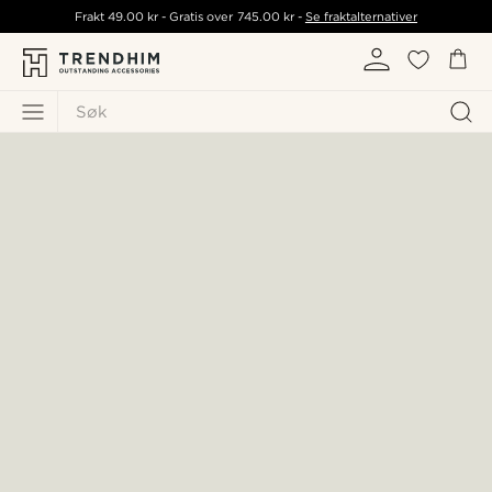
Frakt
49.00 kr
- Gratis over
745.00 kr
-
Se fraktalternativer
Søk