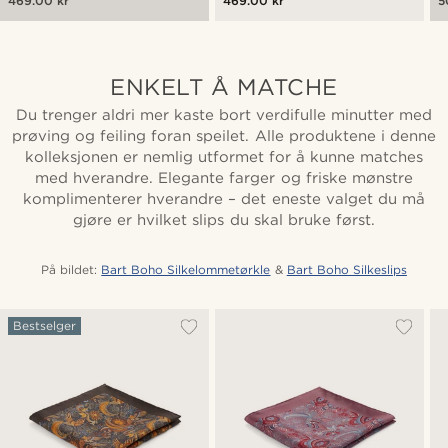
469.00 kr
469.00 kr
5
ENKELT Å MATCHE
Du trenger aldri mer kaste bort verdifulle minutter med
prøving og feiling foran speilet. Alle produktene i denne
kolleksjonen er nemlig utformet for å kunne matches
med hverandre. Elegante farger og friske mønstre
komplimenterer hverandre – det eneste valget du må
gjøre er hvilket slips du skal bruke først.
På bildet:
Bart Boho Silkelommetørkle
&
Bart Boho Silkeslips
Bestselger