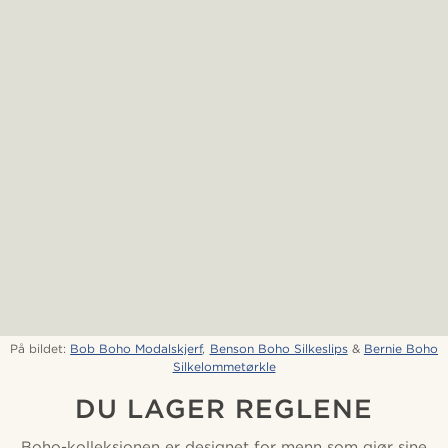
På bildet:
Bob Boho Modalskjerf
,
Benson Boho Silkeslips
&
Bernie Boho
Silkelommetørkle
DU LAGER REGLENE
Boho-kolleksjonen er designet for menn som gjør sine